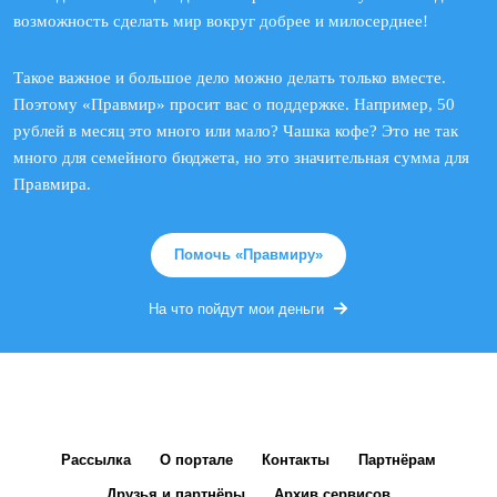
возможность сделать мир вокруг добрее и милосерднее!
Такое важное и большое дело можно делать только вместе.
Поэтому «Правмир» просит вас о поддержке. Например, 50
рублей в месяц это много или мало? Чашка кофе? Это не так
много для семейного бюджета, но это значительная сумма для
Правмира.
Помочь «Правмиру»
На что пойдут мои деньги
Рассылка
О портале
Контакты
Партнёрам
Друзья и партнёры
Архив сервисов