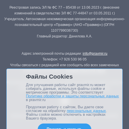
Реестровая запись ЭЛ № ФС 77 – 85438 от 13.06.2023 г. (внесение
изменений в свидетельство ЭЛ ФС 77-44847 от 03.05.2011 г.)
Учредитель: Автономная некоммерческая организация информационно-
познавательный центр «Правмир» (АНО «Правмир») (ОГРН
1107799036730)
Главный редактор: Данилова А.А.
Адрес электронной почты редакции:
info@pravmir.ru
Телефон: +7 926 530 96 05
Чтобы связаться с редакцией или сообщить обо всех замеченных
ошибках, воспользуйтесь
формой обратной связи
.
Файлы Cookies
Републикация материалов сайта в печатных изданиях (книгах, прессе)
Для улучшения работы сайт pravmir.ru может
возможна только с письменного разрешения редакции.
собирать данные, используя файлы cookie и
метрические программы. Это соответствует
Политике обработки и защиты персональных данных
в pravmir.ru
Продолжая работу с сайтом, Вы даете свое
согласие на обработку
персональных данных
.
Файлы cookie можно отключить в настройках
Мнение авторов статей портала может не совпадать с позицией
Вашего браузера.
редакции.