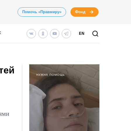
Помочь «Правмиру»
Фонд
EN
тей
НУЖНА ПОМОЩЬ
иями