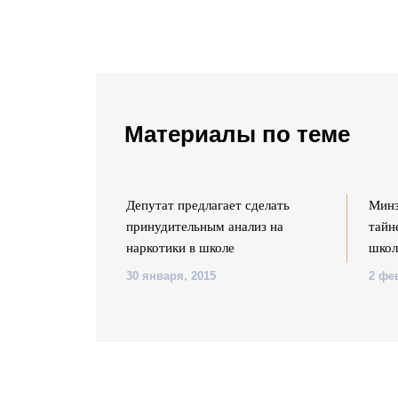
Материалы по теме
 для родителей
Депутат предлагает сделать
Минз
принудительным анализ на
тайн
наркотики в школе
школ
30 января, 2015
2 фе