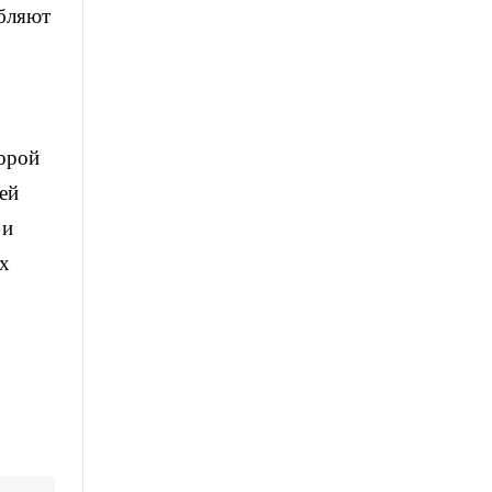
ебляют
торой
ей
 и
ых