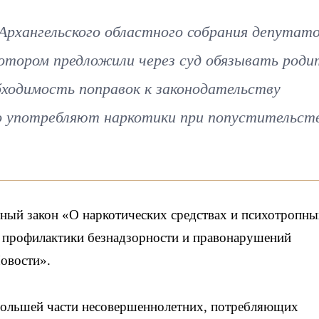
рхангельского областного собрания депутат
 котором предложили через суд обязывать роди
бходимость поправок к законодательству
ко употребляют наркотики при попустительст
ьный закон «О наркотических средствах и психотропн
ы профилактики безнадзорности и правонарушений
овости».
 большей части несовершеннолетних, потребляющих