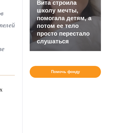
Вита строила
школу мечты,
ов
помогала детям, а
телей
потом ее тело
просто перестало
слушаться
ве
Помочь фонду
ых