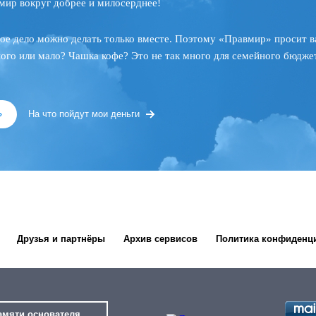
мир вокруг добрее и милосерднее!
ое дело можно делать только вместе. Поэтому «Правмир» просит в
ного или мало? Чашка кофе? Это не так много для семейного бюджет
»
На что пойдут мои деньги
Друзья и партнёры
Архив сервисов
Политика конфиденц
амяти основателя