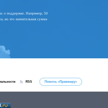
ас о поддержке. Например, 50
а, но это значительная сумма
иальности
RSS
Помочь «Правмиру»