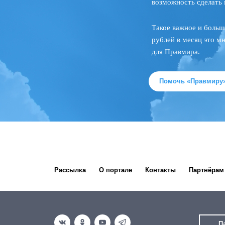
возможность сделать 
Такое важное и больш
рублей в месяц это м
для Правмира.
Помочь «Правмиру
Рассылка
О портале
Контакты
Партнёрам
П