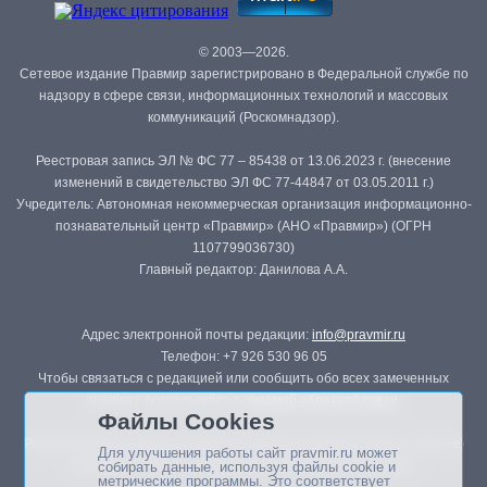
© 2003—2026.
Сетевое издание Правмир зарегистрировано в Федеральной службе по
надзору в сфере связи, информационных технологий и массовых
коммуникаций (Роскомнадзор).
Реестровая запись ЭЛ № ФС 77 – 85438 от 13.06.2023 г. (внесение
изменений в свидетельство ЭЛ ФС 77-44847 от 03.05.2011 г.)
Учредитель: Автономная некоммерческая организация информационно-
познавательный центр «Правмир» (АНО «Правмир») (ОГРН
1107799036730)
Главный редактор: Данилова А.А.
Адрес электронной почты редакции:
info@pravmir.ru
Телефон: +7 926 530 96 05
Чтобы связаться с редакцией или сообщить обо всех замеченных
ошибках, воспользуйтесь
формой обратной связи
.
Файлы Cookies
Републикация материалов сайта в печатных изданиях (книгах, прессе)
Для улучшения работы сайт pravmir.ru может
возможна только с письменного разрешения редакции.
собирать данные, используя файлы cookie и
метрические программы. Это соответствует