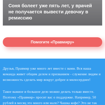
Соня болеет уже пять лет, у врачей
не получается вывести девочку в
ремиссию
Помогите «Правмиру»
Друзья, Правмир уже много лет вместе с вами. Вся наша
команда живет общим делом и призванием - служение людям и
возможность сделать мир вокруг добрее и милосерднее!
Такое важное и большое дело можно делать только вместе.
Поэтому «Правмир» просит вас о поддержке. Например, 50
рублей в месяц это много или мало? Чашка кофе? Это не так