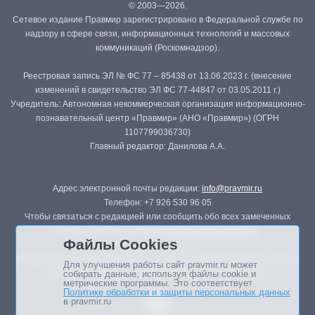
© 2003—2026.
Сетевое издание Правмир зарегистрировано в Федеральной службе по
надзору в сфере связи, информационных технологий и массовых
коммуникаций (Роскомнадзор).
Реестровая запись ЭЛ № ФС 77 – 85438 от 13.06.2023 г. (внесение
изменений в свидетельство ЭЛ ФС 77-44847 от 03.05.2011 г.)
Учредитель: Автономная некоммерческая организация информационно-
познавательный центр «Правмир» (АНО «Правмир») (ОГРН
1107799036730)
Главный редактор: Данилова А.А.
Адрес электронной почты редакции:
info@pravmir.ru
Телефон: +7 926 530 96 05
Чтобы связаться с редакцией или сообщить обо всех замеченных
ошибках, воспользуйтесь
формой обратной связи
.
Файлы Cookies
Републикация материалов сайта в печатных изданиях (книгах, прессе)
Для улучшения работы сайт pravmir.ru может
возможна только с письменного разрешения редакции.
собирать данные, используя файлы cookie и
метрические программы. Это соответствует
Политике обработки и защиты персональных данных
в pravmir.ru