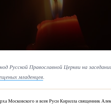
од Русской Православной Церкви на заседани
рещеных младенцев
.
арха Московского и всея Руси Кирилла священник Але