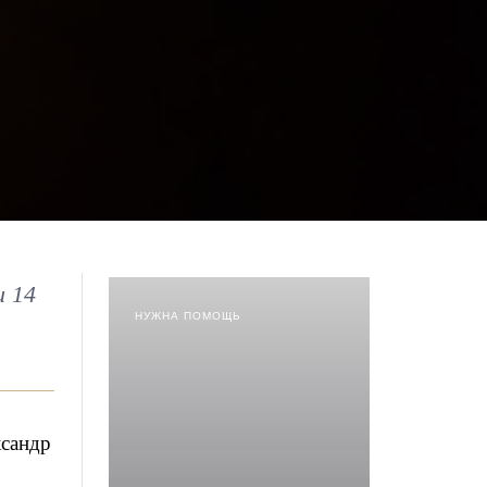
и 14
НУЖНА ПОМОЩЬ
ксандр