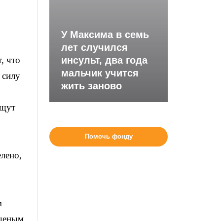
У Максима в семь
лет случился
, что
инсульт, два года
мальчик учится
 силу
жить заново
ищут
Помочь фонду
лено,
м
ещеным