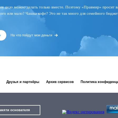
ое дело можно делать только вместе. Поэтому «Правмир» просит в
ного или мало? Чашка кофе? Это не так много для семейного бюджет
»
На что пойдут мои деньги
Друзья и партнёры
Архив сервисов
Политика конфиденц
амяти основателя