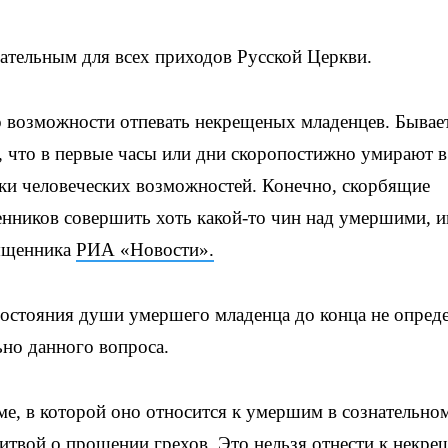
зательным для всех приходов Русской Церкви.
о возможности отпевать некрещеных младенцев. Бывает
, что в первые часы или дни скоропостижно умирают в
мки человеческих возможностей. Конечно, скорбящие
енников совершить хоть какой-то чин над умершими, 
вященника
РИА «Новости».
состояния души умершего младенца до конца не опреде
ьно данного вопроса.
ме, в которой оно относится к умершим в сознательно
литвой о прощении грехов. Это нельзя отнести к некр