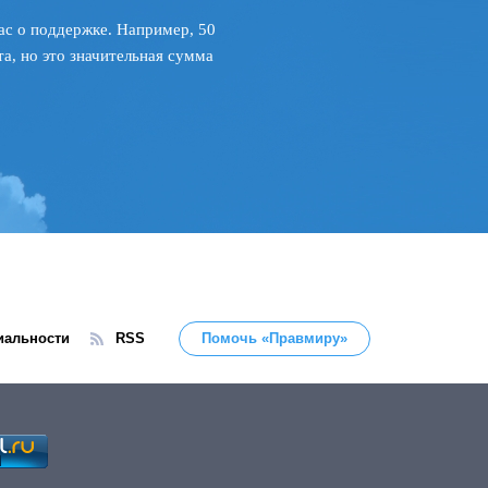
ас о поддержке. Например, 50
а, но это значительная сумма
иальности
RSS
Помочь «Правмиру»