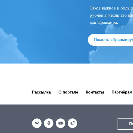
Такое важное и больш
рублей в месяц это м
для Правмира.
Помочь «Правмиру
Рассылка
О портале
Контакты
Партнёрам
П