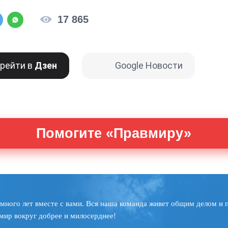
17 865
рейти в
Дзен
Google Новости
Помогите «Правмиру»
много лет вместе с вами. Вся наша команда живет общим делом и 
мир вокруг добрее и милосерднее!