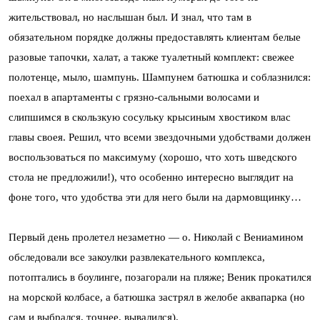
жительствовал, но наслышан был. И знал, что там в
обязательном порядке должны предоставлять клиентам белые
разовые тапочки, халат, а также туалетный комплект: свежее
полотенце, мыло, шампунь. Шампунем батюшка и соблазнился:
поехал в апартаменты с грязно-сальными волосами и
слипшимся в скользкую сосульку крысиным хвостиком влас
главы своея. Решил, что всеми звездочными удобствами должен
воспользоваться по максимуму (хорошо, что хоть шведского
стола не предложили!), что особенно интересно выглядит на
фоне того, что удобства эти для него были на дармовщинку…
Первый день пролетел незаметно — о. Николай с Вениамином
обследовали все закоулки развлекательного комплекса,
потоптались в боулинге, позагорали на пляже; Веник прокатился
на морской колбасе, а батюшка застрял в желобе аквапарка (но
сам и выбрался, точнее, вывалился).