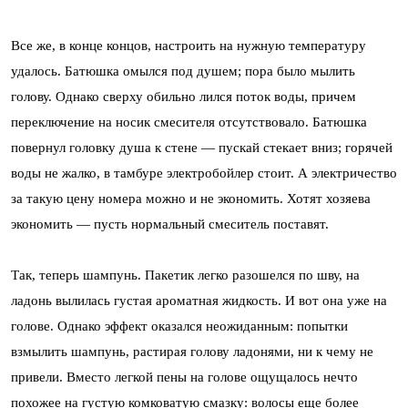
Все же, в конце концов, настроить на нужную температуру
удалось. Батюшка омылся под душем; пора было мылить
голову. Однако сверху обильно лился поток воды, причем
переключение на носик смесителя отсутствовало. Батюшка
повернул головку душа к стене — пускай стекает вниз; горячей
воды не жалко, в тамбуре электробойлер стоит. А электричество
за такую цену номера можно и не экономить. Хотят хозяева
экономить — пусть нормальный смеситель поставят.
Так, теперь шампунь. Пакетик легко разошелся по шву, на
ладонь вылилась густая ароматная жидкость. И вот она уже на
голове. Однако эффект оказался неожиданным: попытки
взмылить шампунь, растирая голову ладонями, ни к чему не
привели. Вместо легкой пены на голове ощущалось нечто
похожее на густую комковатую смазку: волосы еще более