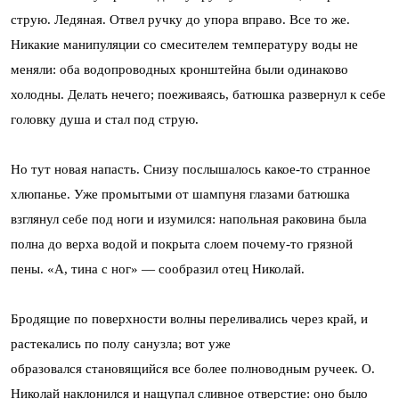
струю. Ледяная. Отвел ручку до упора вправо. Все то же.
Никакие манипуляции со смесителем температуру воды не
меняли: оба водопроводных кронштейна были одинаково
холодны. Делать нечего; поеживаясь, батюшка развернул к себе
головку душа и стал под струю.
Но тут новая напасть. Снизу послышалось какое-то странное
хлюпанье. Уже промытыми от шампуня глазами батюшка
взглянул себе под ноги и изумился: напольная раковина была
полна до верха водой и покрыта слоем почему-то грязной
пены. «А, тина с ног» — сообразил отец Николай.
Бродящие по поверхности волны переливались через край, и
растекались по полу санузла; вот уже
образовался становящийся все более полноводным ручеек. О.
Николай наклонился и нащупал сливное отверстие: оно было