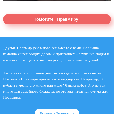
Помогите «Правмиру»
Друзья, Правмир уже много лет вместе с вами. Вся наша
команда живет общим делом и призванием - служение людям и
возможность сделать мир вокруг добрее и милосерднее!
Такое важное и большое дело можно делать только вместе.
Поэтому «Правмир» просит вас о поддержке. Например, 50
рублей в месяц это много или мало? Чашка кофе? Это не так
много для семейного бюджета, но это значительная сумма для
Правмира.
Помочь «Правмиру»