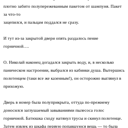
плотно забито полупережеванным пакетом от шампуня. Пакет
за что-то
зацепился, и пальцам поддался не сразу.
И тут из-за закрытой двери опять раздалось пение
горничной….
О. Николай наконец догадался закрыть воду, и, в несколько
паническом настроении, выбрался из кабинки душа. Вытершись
полотенцем (таки все же казенным!), он осторожно выглянул в
прихожую.
Дверь в номер была полуприкрыта, оттуда по-прежнему
доносился заглушаемый завываниями пылесоса голос
горничной. Батюшка сходу натянул трусы и скинул полотенце.
Затем извлек из шкафа первую попавшуюся вещь — то была