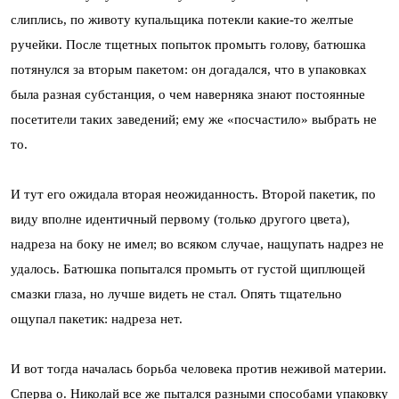
слиплись, по животу купальщика потекли какие-то желтые
ручейки. После тщетных попыток промыть голову, батюшка
потянулся за вторым пакетом: он догадался, что в упаковках
была разная субстанция, о чем наверняка знают постоянные
посетители таких заведений; ему же «посчастило» выбрать не
то.
И тут его ожидала вторая неожиданность. Второй пакетик, по
виду вполне идентичный первому (только другого цвета),
надреза на боку не имел; во всяком случае, нащупать надрез не
удалось. Батюшка попытался промыть от густой щиплющей
смазки глаза, но лучше видеть не стал. Опять тщательно
ощупал пакетик: надреза нет.
И вот тогда началась борьба человека против неживой материи.
Сперва о. Николай все же пытался разными способами упаковку