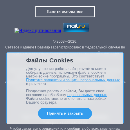
Памяти основателя
© 2003—2026.
Сетевое издание Правмир зарегистрировано в Федеральной службе по
надзору в сфере связи, информационных технологий и массовых
Файлы Cookies
коммуникаций (Роскомнадзор).
Для улучшения работы сайт pravmir.ru может
Реестровая запись ЭЛ № ФС 77 – 85438 от 13.06.2023 г. (внесение
собирать данные, используя файлы cookie и
метрические программы. Это соответствует
изменений в свидетельство ЭЛ ФС 77-44847 от 03.05.2011 г.)
Политике обработки и защиты персональных данных
Учредитель: Автономная некоммерческая организация информационно-
в pravmir.ru
познавательный центр «Правмир» (АНО «Правмир») (ОГРН
Продолжая работу с сайтом, Вы даете свое
1107799036730)
согласие на обработку
персональных данных
.
Файлы cookie можно отключить в настройках
Главный редактор: Данилова А.А.
Вашего браузера.
Принять и закрыть
Адрес электронной почты редакции:
info@pravmir.ru
Телефон: +7 926 530 96 05
Чтобы связаться с редакцией или сообщить обо всех замеченных