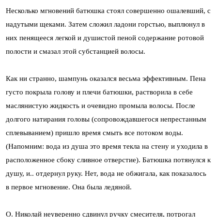
Несколько мгновений батюшка стоял совершенно ошалевший, с
надутыми щеками. Затем сложил ладони горстью, выплюнул в
них пенящееся легкой и душистой пеной содержание ротовой
полости и смазал этой субстанцией волосы.
Как ни странно, шампунь оказался весьма эффективным. Пена
густо покрыла голову и плечи батюшки, растворила в себе
маслянистую жидкость и очевидно промыла волосы. После
долгого натирания головы (сопровождавшегося непрестанным
сплевыванием) пришло время смыть все потоком воды.
(Напомним: вода из душа это время текла на стену и уходила в
расположенное сбоку сливное отверстие). Батюшка потянулся к
душу, и.. отдернул руку. Нет, вода не обжигала, как показалось
в первое мгновение. Она была ледяной.
О. Николай неуверенно сдвинул ручку смесителя, потрогал