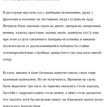
В ресторане вкусили суп с рыбными пельменями, щуку с
фруктами и похожих на застывших медуз устриц на льду.
Вечером была заказана сауна на двоих: прекрасно запаренные
веники, халаты, простыни, шапки, мыло, шампунь (sic!); еще
при этом услуги тактичного банщика-истопника и никаких
посягательств от расположившейся поблизости стайки
головокружительно стройных девиц (чего так опасался святой
отец).
Кстати, именно в бане батюшка наметил омыть свою главу
казенным шампунем. Но не получилось. Времени на сауну
было выделено три часа; но парилка оказалась столь хороша,
бассейн с гидромассажем столь нежен, а пиво столь ароматно,
что тратить хотя бы несколько минут на банальное мытье волос
показалось кощунством.