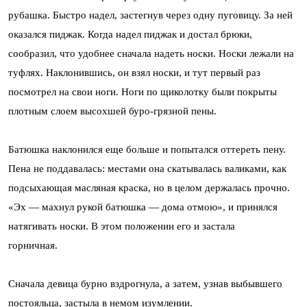
рубашка. Быстро надел, застегнув через одну пуговицу. За ней
оказался пиджак. Когда надел пиджак и достал брюки,
сообразил, что удобнее сначала надеть носки. Носки лежали на
туфлях. Наклонившись, он взял носки, и тут первый раз
посмотрел на свои ноги. Ноги по щиколотку были покрыты
плотным слоем высохшей буро-грязной пены.
Батюшка наклонился еще больше и попытался оттереть пену.
Пена не поддавалась: местами она скатывалась валиками, как
подсыхающая масляная краска, но в целом держалась прочно.
«Эх — махнул рукой батюшка — дома отмою», и принялся
натягивать носки. В этом положении его и застала
горничная.
Сначала девица бурно вздрогнула, а затем, узнав выбывшего
постояльца, застыла в немом изумлении.