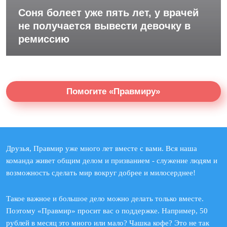
Соня болеет уже пять лет, у врачей
не получается вывести девочку в
ремиссию
Помогите «Правмиру»
Друзья, Правмир уже много лет вместе с вами. Вся наша
команда живет общим делом и призванием - служение людям и
возможность сделать мир вокруг добрее и милосерднее!
Такое важное и большое дело можно делать только вместе.
Поэтому «Правмир» просит вас о поддержке. Например, 50
рублей в месяц это много или мало? Чашка кофе? Это не так