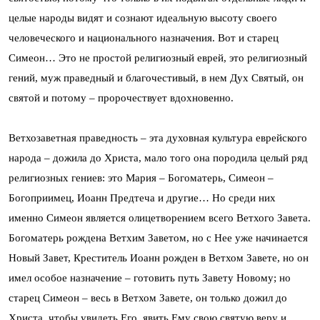
целые народы видят и сознают идеальную высоту своего
человеческого и национального назначения. Вот и старец
Симеон… Это не простой религиозный еврей, это религиозный
гений, муж праведный и благочестивый, в нем Дух Святый, он
святой и потому – пророчествует вдохновенно.
Ветхозаветная праведность – эта духовная культура еврейского
народа – дожила до Христа, мало того она породила целый ряд
религиозных гениев: это Мария – Богоматерь, Симеон –
Богоприимец, Иоанн Предтеча и другие… Но среди них
именно Симеон является олицетворением всего Ветхого Завета.
Богоматерь рождена Ветхим Заветом, но с Нее уже начинается
Новый Завет, Креститель Иоанн рожден в Ветхом Завете, но он
имел особое назначение – готовить путь Завету Новому; но
старец Симеон – весь в Ветхом Завете, он только дожил до
Христа, чтобы увидеть Его, явить Ему свою святую веру и