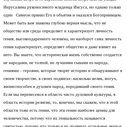
Иерусалима руконосимого младенца Иисуса, но однако только
один Симеон принял Его в объятия и оказался Богоприимцем.
Может быть вам знакома глубоко верная мысль, что не
общество или среда определяет и характеризует личность
гения, высокоодаренного человека, но наоборот сама личность
гения характеризует, определяет общество и даже влияет на
него. Вы знаете, что историческая жизнь собственно создается
не народами, не толпой, но лучшими сынами из народа,
гениями – героями, которые творят историю и обнаруживают в
своем творчестве, в своих подвигах: насколько велик, могуч,
жизнеспособен и духовен народ, породивший своего гения.
Если мы перенесемся в область чисто духовной культуры, в
область истории религии, то, конечно, мы скажем, что в этой
области тоже есть гении, что эти гении наиболее ценны для
человечества, потому что их гениальность называется
святостью, потому что только в их подвигах отдельные люди и