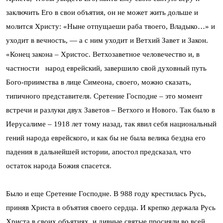
заключить Его в свои объятия, он не может жить дольше и
молится Христу: «Ныне отпущаеши раба твоего, Владыко…» и
уходит в вечность, — а с ним уходит и Ветхий Завет и Закон.
«Конец закона – Христос. Ветхозаветное человечество и, в
частности народ еврейский, завершило свой духовный путь
Бого-приимства в лице Симеона, своего, можно сказать,
типичного представителя. Сретение Господне – это момент
встречи и разлуки двух Заветов – Ветхого и Нового. Так было в
Иерусалиме – 1918 лет тому назад, так явил себя национальный
гений народа еврейского, и как бы не была велика бездна его
падения в дальнейшей истории, апостол предсказал, что
остаток народа Божия спасется.
Было и еще Сретение Господне. В 988 году крестилась Русь,
приняв Христа в объятия своего сердца. И крепко держала Русь
Христа в своих объятиях, и дивные святые просияли во всей