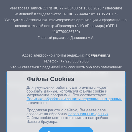
Реестровая запись ЭЛ № ФС 77 – 85438 от 13.06.2023 г. (внесение
изменений в свидетельство ЭЛ ФС 77-44847 от 03.05.2011 г.)
Учредитель: Автономная некоммерческая организация информационно-
познавательный центр «Правмир» (АНО «Правмир») (ОГРН
1107799036730)
Главный редактор: Данилова А.А.
Адрес электронной почты редакции:
info@pravmir.ru
Телефон: +7 926 530 96 05
Чтобы связаться с редакцией или сообщить обо всех замеченных
ошибках, воспользуйтесь
формой обратной связи
.
Файлы Cookies
Републикация материалов сайта в печатных изданиях (книгах, прессе)
Для улучшения работы сайт pravmir.ru может
возможна только с письменного разрешения редакции.
собирать данные, используя файлы cookie и
метрические программы. Это соответствует
Политике обработки и защиты персональных данных
в pravmir.ru
Продолжая работу с сайтом, Вы даете свое
согласие на обработку
персональных данных
.
Файлы cookie можно отключить в настройках
Мнение авторов статей портала может не совпадать с позицией
Вашего браузера.
редакции.