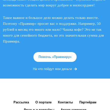
возможность сделать мир вокруг добрее и милосерднее!
Такое важное и большое дело можно делать только вместе.
Поэтому «Правмир» просит вас о поддержке. Например, 50
рублей в месяц это много или мало? Чашка кофе? Это не так
много для семейного бюджета, но это значительная сумма для
Правмира.
Помочь «Правмиру»
На что пойдут мои деньги
Рассылка
О портале
Контакты
Партнёрам
Друзья и партнёры
Архив сервисов