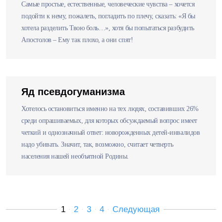
Самые простые, естественные, человеческие чувства – хочется
подойти к нему, пожалеть, погладить по плечу, сказать: «Я бы
хотела разделить Твою боль…», хотя бы попытаться разбудить
Апостолов – Ему так плохо, а они спят!
Яд псевдогуманизма
Хотелось остановиться именно на тех людях, составивших 26%
среди опрашиваемых, для которых обсуждаемый вопрос имеет
четкий и однозначный ответ: новорожденных детей-инвалидов
надо убивать. Значит, так, возможно, считает четверть
населения нашей необъятной Родины.
1
2
3
4
Следующая