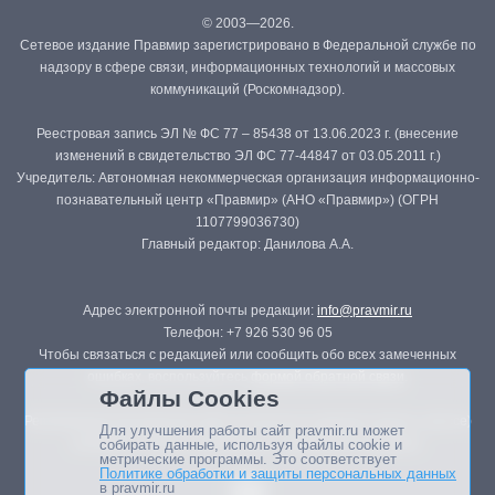
© 2003—2026.
Сетевое издание Правмир зарегистрировано в Федеральной службе по
надзору в сфере связи, информационных технологий и массовых
коммуникаций (Роскомнадзор).
Реестровая запись ЭЛ № ФС 77 – 85438 от 13.06.2023 г. (внесение
изменений в свидетельство ЭЛ ФС 77-44847 от 03.05.2011 г.)
Учредитель: Автономная некоммерческая организация информационно-
познавательный центр «Правмир» (АНО «Правмир») (ОГРН
1107799036730)
Главный редактор: Данилова А.А.
Адрес электронной почты редакции:
info@pravmir.ru
Телефон: +7 926 530 96 05
Чтобы связаться с редакцией или сообщить обо всех замеченных
ошибках, воспользуйтесь
формой обратной связи
.
Файлы Cookies
Републикация материалов сайта в печатных изданиях (книгах, прессе)
Для улучшения работы сайт pravmir.ru может
возможна только с письменного разрешения редакции.
собирать данные, используя файлы cookie и
метрические программы. Это соответствует
Политике обработки и защиты персональных данных
в pravmir.ru