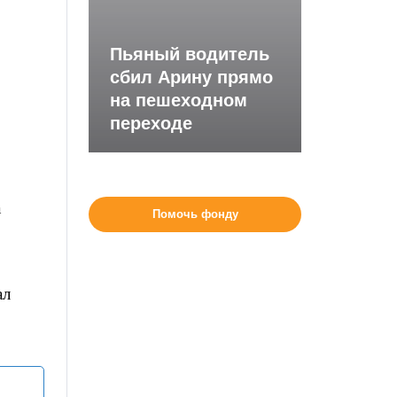
Пьяный водитель
сбил Арину прямо
на пешеходном
переходе
а
Помочь фонду
ал