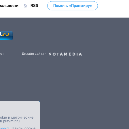
иальности
RSS
Помочь «Правмиру»
жет
Дизайн сайта -
okie и метрические
в pravmir.ru
анных
. Файлы cookie