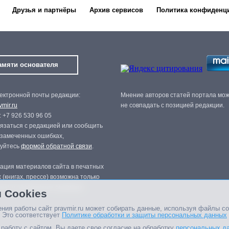
Друзья и партнёры
Архив сервисов
Политика конфиденц
амяти основателя
ектронной почты редакции:
Мнение авторов статей портала мо
mir.ru
не совпадать с позицией редакции.
 +7 926 530 96 05
язаться с редакцией или сообщить
 замеченных ошибках,
зуйтесь
формой обратной связи
.
ация материалов сайта в печатных
 (книгах, прессе) возможна только
нного разрешения редакции.
 Cookies
ния работы сайт pravmir.ru может собирать данные, используя файлы co
 Это соответствует
Политике обработки и защиты персональных данных
работу с сайтом, Вы даете свое согласие на обработку
персональных д