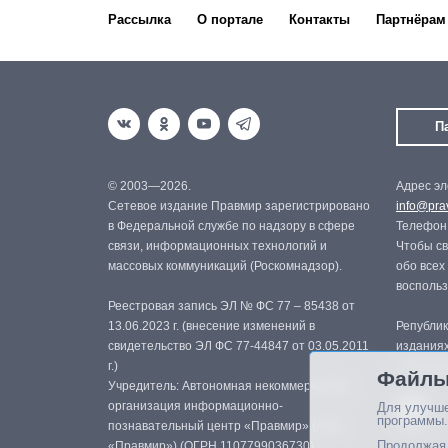
Рассылка
О портале
Контакты
Партнёрам
П
© 2003—2026.
Адрес эл
Сетевое издание Правмир зарегистрировано
info@prav
в Федеральной службе по надзору в сфере
Телефон:
связи, информационных технологий и
Чтобы св
массовых коммуникаций (Роскомнадзор).
обо всех
восполь
Реестровая запись ЭЛ № ФС 77 – 85438 от
13.06.2023 г. (внесение изменений в
Републик
свидетельство ЭЛ ФС 77-44847 от 03.05.2011
изданиях
г.)
с письме
Файлы
Учредитель: Автономная некоммерческая
организация информационно-
Для улучше
программы.
познавательный центр «Правмир» (АНО
Продолжая 
«Правмир») (ОГРН 1107799036730)