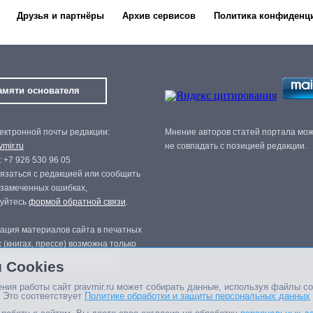
Друзья и партнёры
Архив сервисов
Политика конфиденц
амяти основателя
ектронной почты редакции:
Мнение авторов статей портала мо
mir.ru
не совпадать с позицией редакции.
 +7 926 530 96 05
язаться с редакцией или сообщить
 замеченных ошибках,
зуйтесь
формой обратной связи
.
ация материалов сайта в печатных
 (книгах, прессе) возможна только
нного разрешения редакции.
 Cookies
ния работы сайт pravmir.ru может собирать данные, используя файлы co
 Это соответствует
Политике обработки и защиты персональных данных