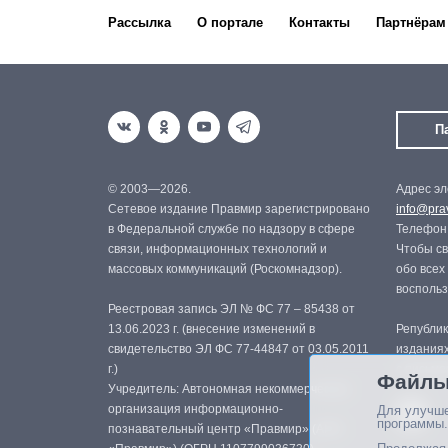
Рассылка
О портале
Контакты
Партнёрам
П
© 2003—2026.
Адрес эл
Сетевое издание Правмир зарегистрировано
info@prav
в Федеральной службе по надзору в сфере
Телефон:
связи, информационных технологий и
Чтобы св
массовых коммуникаций (Роскомнадзор).
обо всех
восполь
Реестровая запись ЭЛ № ФС 77 – 85438 от
13.06.2023 г. (внесение изменений в
Републик
свидетельство ЭЛ ФС 77-44847 от 03.05.2011
изданиях
г.)
с письме
Файлы
Учредитель: Автономная некоммерческая
организация информационно-
Для улучше
программы.
познавательный центр «Правмир» (АНО