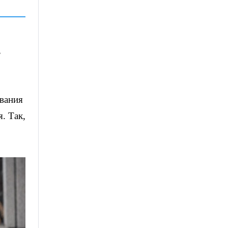
,
ования
. Так,