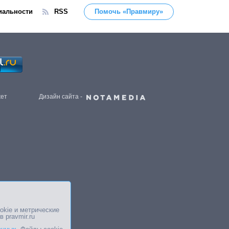
иальности
RSS
Помочь «Правмиру»
жет
Дизайн сайта -
okie и метрические
в pravmir.ru