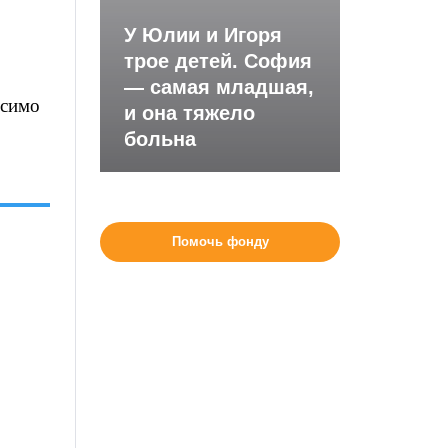
У Юлии и Игоря
трое детей. София
— самая младшая,
исимо
и она тяжело
больна
Помочь фонду