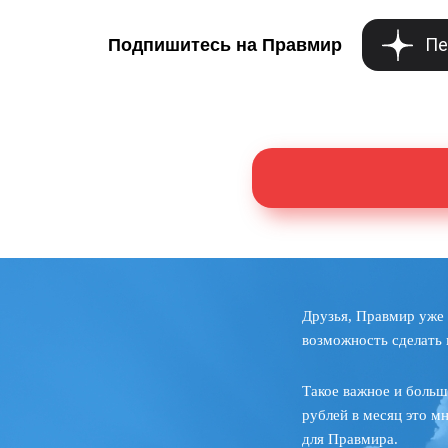
Пе
Подпишитесь на Правмир
Друзья, Правмир уже 
возможность сделать 
Такое важное и больш
рублей в месяц это м
для Правмира.