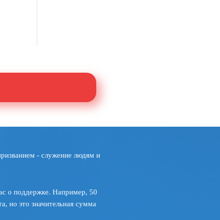
призванием - служение людям и
ас о поддержке. Например, 50
а, но это значительная сумма