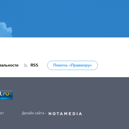
иальности
RSS
Помочь «Правмиру»
жет
Дизайн сайта -