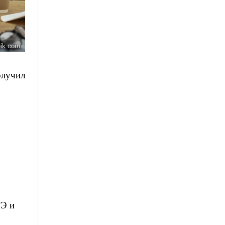
pik.com
олучил
ГЭ и