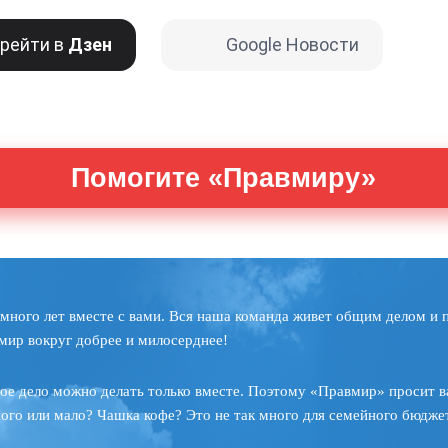
рейти в
Дзен
Google Новости
Помогите «Правмиру»
много лет вместе с вами. Вся наша команда живет общим делом и 
мир вокруг добрее и милосерднее!
ое дело можно делать только вместе. Поэтому «Правмир» просит в
ного или мало? Чашка кофе? Это не так много для семейного бюджет