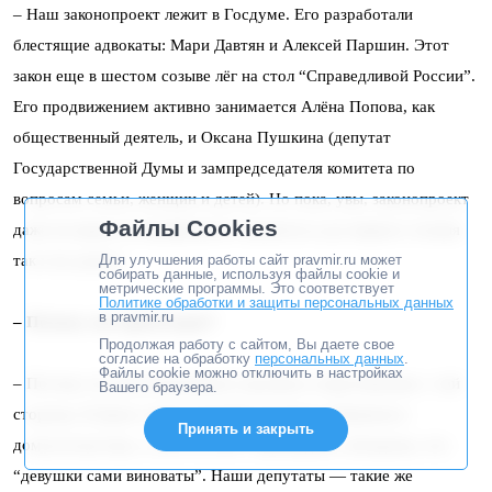
– Наш законопроект лежит в Госдуме. Его разработали
блестящие адвокаты: Мари Давтян и Алексей Паршин. Этот
закон еще в шестом созыве лёг на стол “Справедливой России”.
Его продвижением активно занимается Алёна Попова, как
общественный деятель, и Оксана Пушкина (депутат
Государственной Думы и зампредседателя комитета по
вопросам семьи, женщин и детей). Но пока, увы, законопроект
Файлы Cookies
даже не вышел из профильного комитета и до первого чтения
так и не дошел.
Для улучшения работы сайт pravmir.ru может
собирать данные, используя файлы cookie и
метрические программы. Это соответствует
Политике обработки и защиты персональных данных
в pravmir.ru
– Почему так происходит?
Продолжая работу с сайтом, Вы даете свое
согласие на обработку
персональных данных
.
Файлы cookie можно отключить в настройках
– Потому что мы испытываем огромное сопротивление с той
Вашего браузера.
стороны. В Думе сидит Слуцкий, которого обвинили в
Принять и закрыть
домогательствах, а он и те, кто с ним рядом, убеждены, что
“девушки сами виноваты”. Наши депутаты — такие же