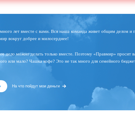
много лет вместе с вами. Вся наша команда живет общим делом и 
мир вокруг добрее и милосерднее!
ое дело можно делать только вместе. Поэтому «Правмир» просит в
ного или мало? Чашка кофе? Это не так много для семейного бюджет
»
На что пойдут мои деньги