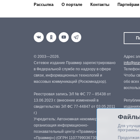
Рассылка
О портале
Контакты
Партнёрам
П
© 2003—2026.
Адрес эл
Сетевое издание Правмир зарегистрировано
info@prav
в Федеральной службе по надзору в сфере
Телефон:
связи, информационных технологий и
Чтобы св
массовых коммуникаций (Роскомнадзор).
обо всех
восполь
Реестровая запись ЭЛ № ФС 77 – 85438 от
13.06.2023 г. (внесение изменений в
Републик
свидетельство ЭЛ ФС 77-44847 от 03.05.2011
изданиях
г.)
с письме
Файлы
Учредитель: Автономная некоммерческая
организация информационно-
Для улучше
программы.
познавательный центр «Правмир» (АНО
Продолжая 
«Правмир») (ОГРН 1107799036730)