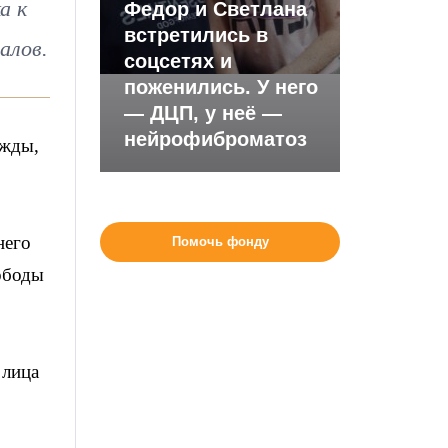
а к
Федор и Светлана
встретились в
алов.
соцсетях и
поженились. У него
— ДЦП, у неё —
нейрофиброматоз
ажды,
него
Помочь фонду
ободы
 лица