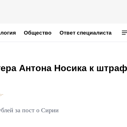
логия
Общество
Ответ специалиста
гера Антона Носика к штра
Р"
ублей за пост о Сирии