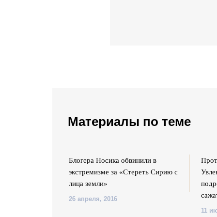
Материалы по теме
ал
Блогера Носика обвинили в
Прот
лигиозную
экстремизме за «Стереть Сирию с
Увле
коны Божьей
лица земли»
подр
я”»
сажа
26 апреля, 2016
11 и