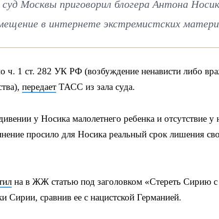
суд Москвы приговорил блогера Антона Носик
змещение в интернете экстремистских матери
о ч. 1 ст. 282 УК РФ (возбуждение ненависти либо вр
ства),
передает
ТАСС из зала суда.
ивении у Носика малолетнего ребенка и отсутствие у 
инение просило для Носика реальный срок лишения св
тил
на в ЖЖ статью под заголовком «Стереть Сирию с
и Сирии, сравнив ее с нацистской Германией.