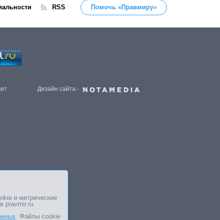
иальности
RSS
Помочь «Правмиру»
жет
Дизайн сайта -
okie и метрические
в pravmir.ru
анных
. Файлы cookie