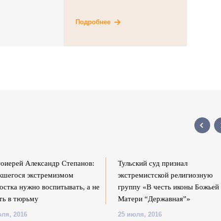
Подробнее
оиерей Александр Степанов:
Тульский суд признал
кшегося экстремизмом
экстремистской религиозную
остка нужно воспитывать, а не
группу «В честь иконы Божьей
ть в тюрьму
Матери “Державная”»
юля, 2016
25 июля, 2016