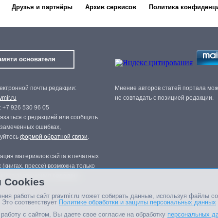
Друзья и партнёры
Архив сервисов
Политика конфиденц
амяти основателя
ектронной почты редакции:
Мнение авторов статей портала мо
mir.ru
не совпадать с позицией редакции.
 +7 926 530 96 05
язаться с редакцией или сообщить
 замеченных ошибках,
зуйтесь
формой обратной связи
.
ация материалов сайта в печатных
 (книгах, прессе) возможна только
нного разрешения редакции.
 Cookies
ния работы сайт pravmir.ru может собирать данные, используя файлы co
 Это соответствует
Политике обработки и защиты персональных данных
работу с сайтом, Вы даете свое согласие на обработку
персональных д