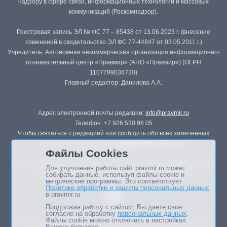
надзору в сфере связи, информационных технологий и массовых
коммуникаций (Роскомнадзор).
Реестровая запись ЭЛ № ФС 77 – 85438 от 13.06.2023 г. (внесение
изменений в свидетельство ЭЛ ФС 77-44847 от 03.05.2011 г.)
Учредитель: Автономная некоммерческая организация информационно-
познавательный центр «Правмир» (АНО «Правмир») (ОГРН
1107799036730)
Главный редактор: Данилова А.А.
Адрес электронной почты редакции:
info@pravmir.ru
Телефон: +7 926 530 96 05
Чтобы связаться с редакцией или сообщить обо всех замеченных
ошибках, воспользуйтесь
формой обратной связи
.
Файлы Cookies
Републикация материалов сайта в печатных изданиях (книгах, прессе)
Для улучшения работы сайт pravmir.ru может
возможна только с письменного разрешения редакции.
собирать данные, используя файлы cookie и
метрические программы. Это соответствует
Политике обработки и защиты персональных данных
в pravmir.ru
Продолжая работу с сайтом, Вы даете свое
согласие на обработку
персональных данных
.
Файлы cookie можно отключить в настройках
Мнение авторов статей портала может не совпадать с позицией
Вашего браузера.