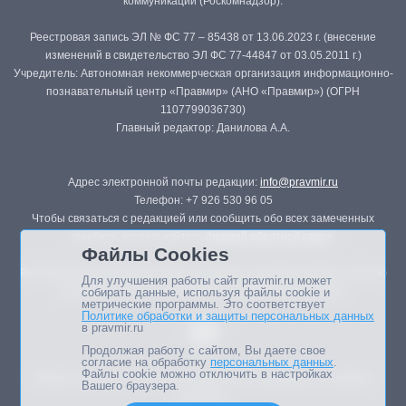
коммуникаций (Роскомнадзор).
Реестровая запись ЭЛ № ФС 77 – 85438 от 13.06.2023 г. (внесение
изменений в свидетельство ЭЛ ФС 77-44847 от 03.05.2011 г.)
Учредитель: Автономная некоммерческая организация информационно-
познавательный центр «Правмир» (АНО «Правмир») (ОГРН
1107799036730)
Главный редактор: Данилова А.А.
Адрес электронной почты редакции:
info@pravmir.ru
Телефон: +7 926 530 96 05
Чтобы связаться с редакцией или сообщить обо всех замеченных
ошибках, воспользуйтесь
формой обратной связи
.
Файлы Cookies
Републикация материалов сайта в печатных изданиях (книгах, прессе)
Для улучшения работы сайт pravmir.ru может
возможна только с письменного разрешения редакции.
собирать данные, используя файлы cookie и
метрические программы. Это соответствует
Политике обработки и защиты персональных данных
в pravmir.ru
Продолжая работу с сайтом, Вы даете свое
согласие на обработку
персональных данных
.
Файлы cookie можно отключить в настройках
Мнение авторов статей портала может не совпадать с позицией
Вашего браузера.
редакции.