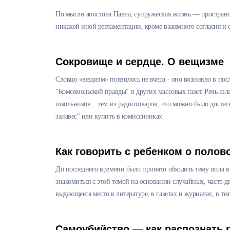
По мысли апостола Павла, супружеская жизнь — пространст
никакой иной регламентации, кроме взаимного согласия и е
Сокровище и сердце. О вещизме
Словцо «вещизм» появилось не вчера - оно возникло в пос
"Комсомольской правды" и других массовых газет. Речь шл
школьников... тем из радиотоваров, что можно было достат
занавес" или купить в комиссионках
Как говорить с ребенком о полов
До последнего времени было принято обходить тему пола в 
знакомиться с этой темой на основании случайных, часто
выдающееся место в литературе, в газетах и журналах, в теа
Самоубийство — как распознать р