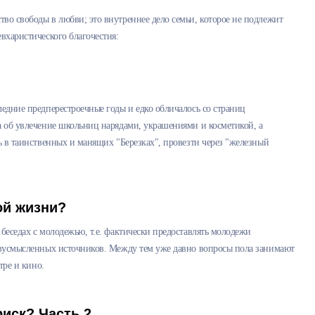
во свободы в любви; это внутреннее дело семьи, которое не подлежит
вхаристического благочестия:
ледние предперестроечные годы и едко обличалось со страниц
а об увлечение школьниц нарядами, украшениями и косметикой, а
ь в таинственных и манящих "Березках", провезти через "железный
ой жизни?
беседах с молодежью, т.е. фактически предоставлять молодежи
 двусмысленных источников. Между тем уже давно вопросы пола занимают
тре и кино.
иск? Часть 2