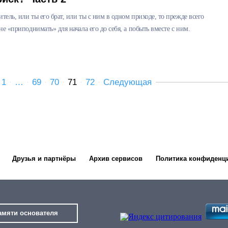
итель, или ты его брат, или ты с ним в одном приходе, то прежде всего
не «приподнимать» для начала его до себя, а побыть вместе с ним.
1
…
69
70
71
72
Следующая
Друзья и партнёры
Архив сервисов
Политика конфиденц
амяти основателя