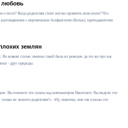
– любовь
м о посте? Когда родителям стоит жестко проявить свою волю? Что
ы разговариваем с иеромонахом Агафангелом (Белых), преподавателем
плохих землян
 Во всяком случае, именно такой была их реакция: да это же про нас.
опыт - друг природы.
ции. Вы помните эти спины над компьютером Вконтакте. Вы видели эти
 только не звоните родителям!», «Ну, мамочка, мне так нужны эти