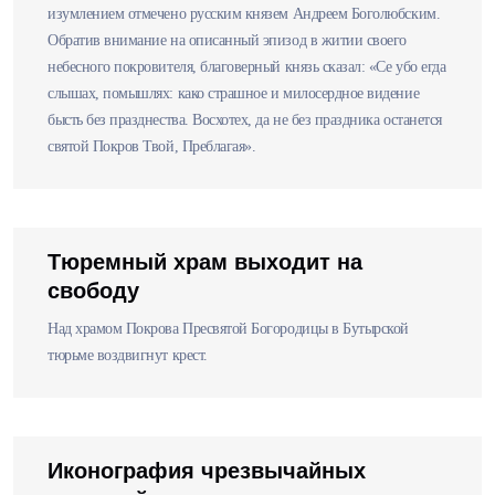
изумлением отмечено русским князем Андреем Боголюбским.
Обратив внимание на описанный эпизод в житии своего
небесного покровителя, благоверный князь сказал: «Се убо егда
слышах, помышлях: како страшное и милосердное видение
бысть без празднества. Восхотех, да не без праздника останется
святой Покров Твой, Преблагая».
Тюремный храм выходит на
свободу
Над храмом Покрова Пресвятой Богородицы в Бутырской
тюрьме воздвигнут крест.
Иконография чрезвычайных