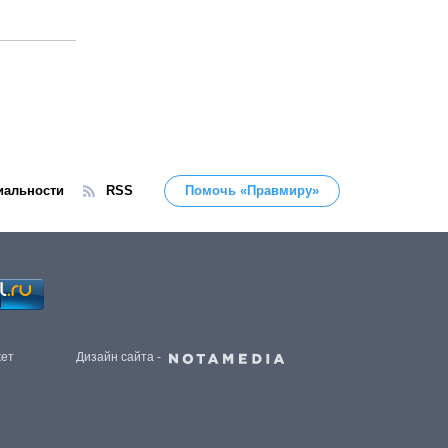
иальности
RSS
Помочь «Правмиру»
жет
Дизайн сайта -