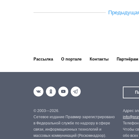
Предыдуща
Рассылка
О портале
Контакты
Партнёрам
П
© 2003—2026.
Адрес эл
Сетевое издание Правмир зарегистрировано
info@prav
в Федеральной службе по надзору в сфере
Телефон:
связи, информационных технологий и
Чтобы св
массовых коммуникаций (Роскомнадзор).
обо всех