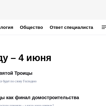
логия
Общество
Ответ специалиста
ду – 4 июня
вятой Троицы
се будет по слову Господню
цы как финал домостроительства
постолы приняли – а когда наша очередь?