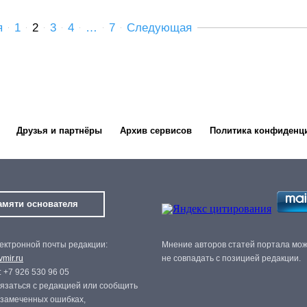
я
1
2
3
4
…
7
Следующая
Друзья и партнёры
Архив сервисов
Политика конфиденц
амяти основателя
ектронной почты редакции:
Мнение авторов статей портала мо
mir.ru
не совпадать с позицией редакции.
 +7 926 530 96 05
язаться с редакцией или сообщить
 замеченных ошибках,