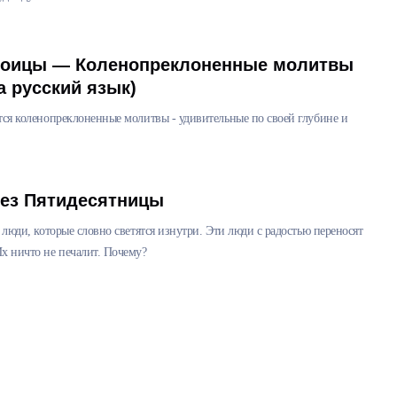
роицы — Коленопреклоненные молитвы
а русский язык)
тся коленопреклоненные молитвы - удивительные по своей глубине и
без Пятидесятницы
 люди, которые словно светятся изнутри. Эти люди с радостью переносят
х ничто не печалит. Почему?