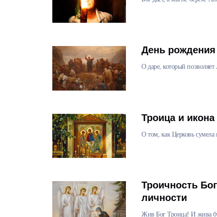
День рождения
О даре, который позволяет
Троица и икона
О том, как Церковь сумела
Троичность Бог
личности
Жив Бог Троица! И жива бу