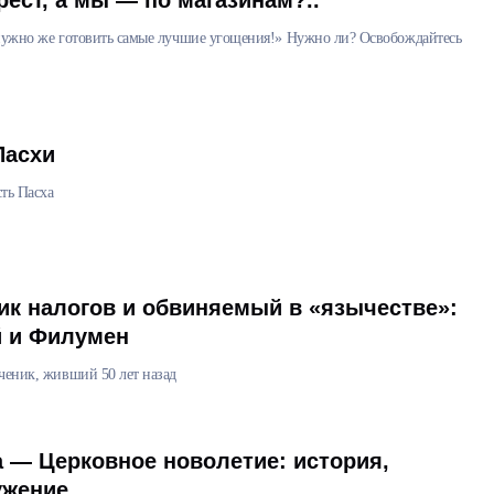
рест, а мы — по магазинам?..
 нужно же готовить самые лучшие угощения!» Нужно ли? Освобождайтесь
Пасхи
сть Пасха
ик налогов и обвиняемый в «язычестве»:
 и Филумен
ченик, живший 50 лет назад
 — Церковное новолетие: история,
ужение