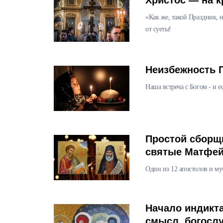
Христос — на к
«Как же, такой Праздник,
от суеты!
Неизбежность 
Наша встреча с Богом - и е
Простой сборщ
святые Матфей
Один из 12 апостолов и му
Начало индикта
смысл, богосл