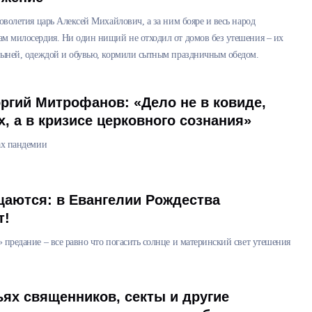
новолетия царь Алексей Михайлович, а за ним бояре и весь народ
ам милосердия. Ни один нищий не отходил от домов без утешения – их
стыней, одеждой и обувью, кормили сытным праздничным обедом.
ргий Митрофанов: «Дело не в ковиде,
х, а в кризисе церковного сознания»
ах пандемии
щаются: в Евангелии Рождества
т!
 предание – все равно что погасить солнце и материнский свет утешения
ях священников, секты и другие