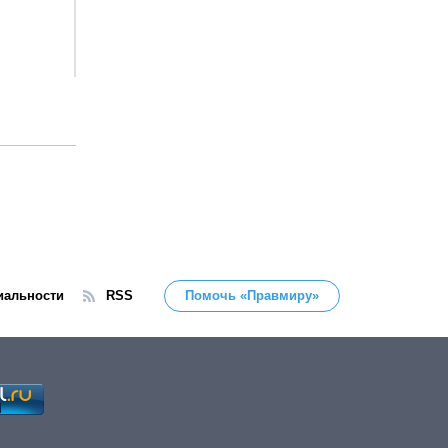
иальности
RSS
Помочь «Правмиру»