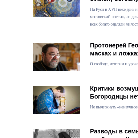
На Руси в XVII веке день 
московский посвящали дел
всех богато оделяли мило
Протоиерей Гео
масках и ложка
О свободе, истории и урок
Критики возму
Богородицы не
Но вычеркнуть «ненаучное»
Разводы в семь