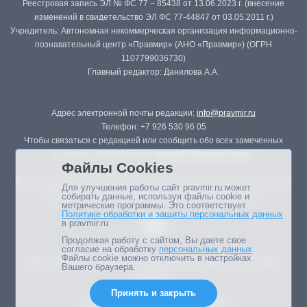
Реестровая запись ЭЛ № ФС 77 – 85438 от 13.06.2023 г. (внесение
изменений в свидетельство ЭЛ ФС 77-44847 от 03.05.2011 г.)
Учредитель: Автономная некоммерческая организация информационно-
познавательный центр «Правмир» (АНО «Правмир») (ОГРН
1107799036730)
Главный редактор: Данилова А.А.
Адрес электронной почты редакции:
info@pravmir.ru
Телефон: +7 926 530 96 05
Чтобы связаться с редакцией или сообщить обо всех замеченных
ошибках, воспользуйтесь
формой обратной связи
.
Файлы Cookies
Републикация материалов сайта в печатных изданиях (книгах, прессе)
Для улучшения работы сайт pravmir.ru может
возможна только с письменного разрешения редакции.
собирать данные, используя файлы cookie и
метрические программы. Это соответствует
Политике обработки и защиты персональных данных
в pravmir.ru
Продолжая работу с сайтом, Вы даете свое
согласие на обработку
персональных данных
.
Файлы cookie можно отключить в настройках
Мнение авторов статей портала может не совпадать с позицией
Вашего браузера.
редакции.
Принять и закрыть
Дизайн сайта -