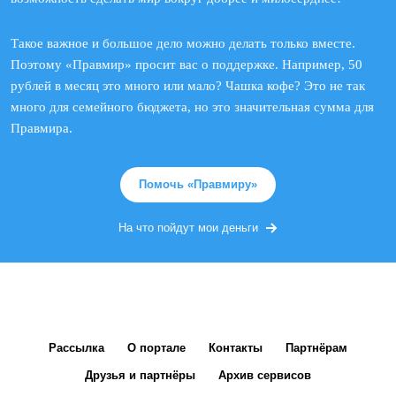
Такое важное и большое дело можно делать только вместе.
Поэтому «Правмир» просит вас о поддержке. Например, 50
рублей в месяц это много или мало? Чашка кофе? Это не так
много для семейного бюджета, но это значительная сумма для
Правмира.
Помочь «Правмиру»
На что пойдут мои деньги
Рассылка
О портале
Контакты
Партнёрам
Друзья и партнёры
Архив сервисов