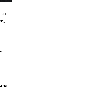
лант
шу,
м.
ы за