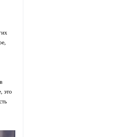
гих
ое,
в
, это
сть