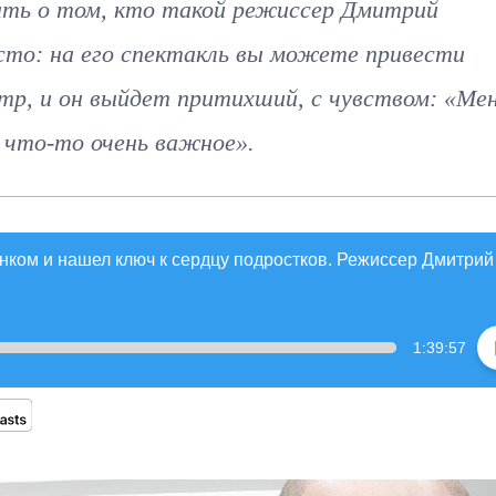
зать о том, кто такой режиссер Дмитрий
сто: на его спектакль вы можете привести
тр, и он выйдет притихший, с чувством: «Ме
что-то очень важное».
анком и нашел ключ к сердцу подростков. Режиссер Дмитрий
1:39:57