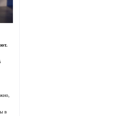
ают.
б
ожно,
ты в