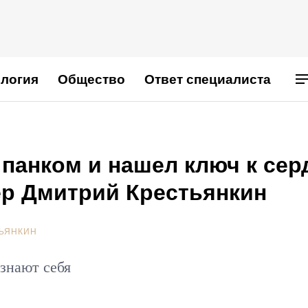
логия
Общество
Ответ специалиста
л панком и нашел ключ к сер
ер Дмитрий Крестьянкин
ЬЯНКИН
узнают себя