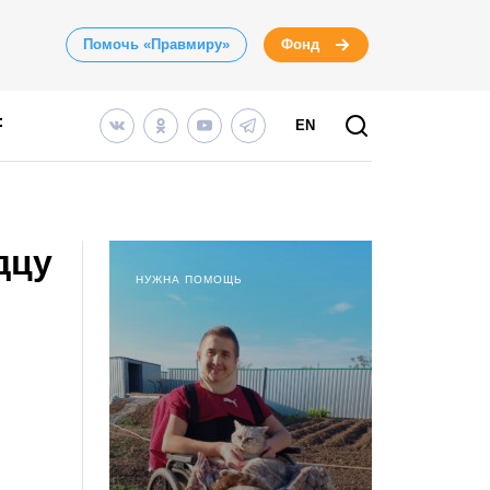
Помочь «Правмиру»
Фонд
EN
дцу
НУЖНА ПОМОЩЬ