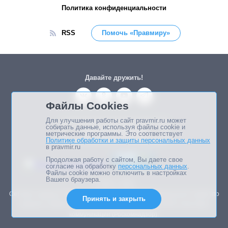
Политика конфиденциальности
RSS
Помочь «Правмиру»
Давайте дружить!
Файлы Cookies
Для улучшения работы сайт pravmir.ru может
собирать данные, используя файлы cookie и
Памяти основателя
метрические программы. Это соответствует
Политике обработки и защиты персональных данных
в pravmir.ru
Продолжая работу с сайтом, Вы даете свое
согласие на обработку
персональных данных
.
Файлы cookie можно отключить в настройках
Вашего браузера.
© 2003—2026.
Сетевое издание Правмир зарегистрировано в Федеральной службе по
Принять и закрыть
надзору в сфере связи, информационных технологий и массовых
коммуникаций (Роскомнадзор).