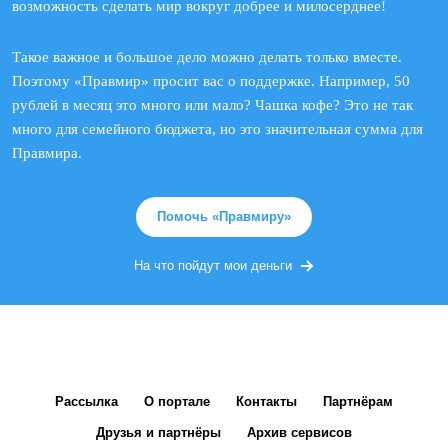
возможность сделать мир вокруг добрее и милосерднее!
Такое важное и большое дело можно делать только вместе.
Поэтому «Правмир» просит вас о поддержке. Например, 50
рублей в месяц это много или мало? Чашка кофе? Это не так
много для семейного бюджета, но это значительная сумма для
Правмира.
Помочь «Правмиру»
На что пойдут мои деньги
Рассылка
О портале
Контакты
Партнёрам
Друзья и партнёры
Архив сервисов