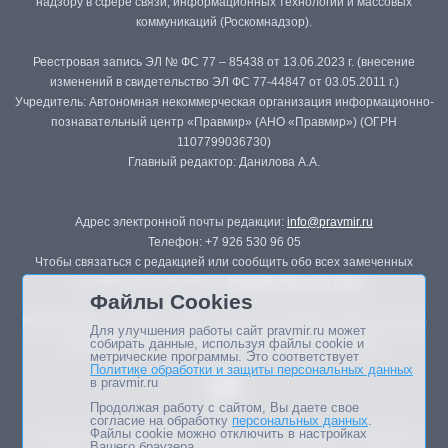
надзору в сфере связи, информационных технологий и массовых
коммуникаций (Роскомнадзор).
Реестровая запись ЭЛ № ФС 77 – 85438 от 13.06.2023 г. (внесение
изменений в свидетельство ЭЛ ФС 77-44847 от 03.05.2011 г.)
Учредитель: Автономная некоммерческая организация информационно-
познавательный центр «Правмир» (АНО «Правмир») (ОГРН
1107799036730)
Главный редактор: Данилова А.А.
Адрес электронной почты редакции:
info@pravmir.ru
Телефон: +7 926 530 96 05
Чтобы связаться с редакцией или сообщить обо всех замеченных
ошибках, воспользуйтесь
формой обратной связи
.
Файлы Cookies
Републикация материалов сайта в печатных изданиях (книгах, прессе)
Для улучшения работы сайт pravmir.ru может
возможна только с письменного разрешения редакции.
собирать данные, используя файлы cookie и
метрические программы. Это соответствует
Политике обработки и защиты персональных данных
в pravmir.ru
Продолжая работу с сайтом, Вы даете свое
согласие на обработку
персональных данных
.
Файлы cookie можно отключить в настройках
Мнение авторов статей портала может не совпадать с позицией
Вашего браузера.