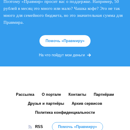
Поэтому «Правмир» просит вас о поддержке. Например, 50
рублей в месяц это много или мало? Чашка кофе? Это не так
много для семейного бюджета, но это значительная сумма для
Правмира.
Помочь «Правмиру»
На что пойдут мои деньги
Рассылка
О портале
Контакты
Партнёрам
Друзья и партнёры
Архив сервисов
Политика конфиденциальности
RSS
Помочь «Правмиру»