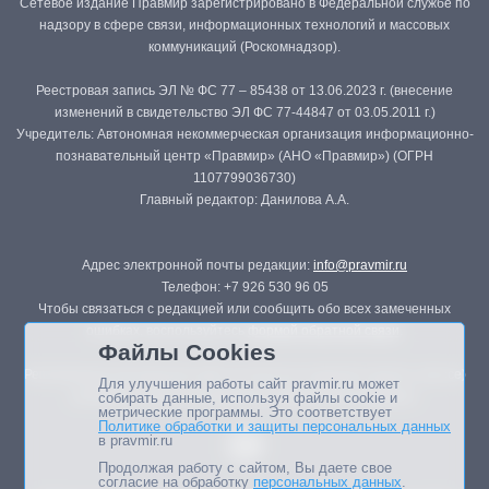
Сетевое издание Правмир зарегистрировано в Федеральной службе по
надзору в сфере связи, информационных технологий и массовых
коммуникаций (Роскомнадзор).
Реестровая запись ЭЛ № ФС 77 – 85438 от 13.06.2023 г. (внесение
изменений в свидетельство ЭЛ ФС 77-44847 от 03.05.2011 г.)
Учредитель: Автономная некоммерческая организация информационно-
познавательный центр «Правмир» (АНО «Правмир») (ОГРН
1107799036730)
Главный редактор: Данилова А.А.
Адрес электронной почты редакции:
info@pravmir.ru
Телефон: +7 926 530 96 05
Чтобы связаться с редакцией или сообщить обо всех замеченных
ошибках, воспользуйтесь
формой обратной связи
.
Файлы Cookies
Републикация материалов сайта в печатных изданиях (книгах, прессе)
Для улучшения работы сайт pravmir.ru может
возможна только с письменного разрешения редакции.
собирать данные, используя файлы cookie и
метрические программы. Это соответствует
Политике обработки и защиты персональных данных
в pravmir.ru
Продолжая работу с сайтом, Вы даете свое
согласие на обработку
персональных данных
.