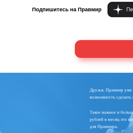
Пе
Подпишитесь на Правмир
Друзья, Правмир уже 
возможность сделать 
Такое важное и больш
рублей в месяц это м
для Правмира.