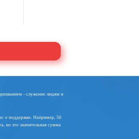
призванием - служение людям и
ас о поддержке. Например, 50
а, но это значительная сумма