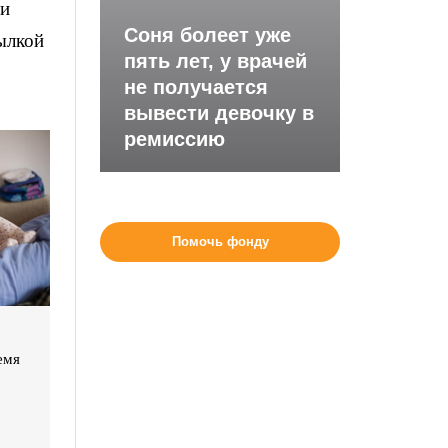
 и
Соня болеет уже
ылкой
пять лет, у врачей
не получается
вывести девочку в
ремиссию
Помочь фонду
емя