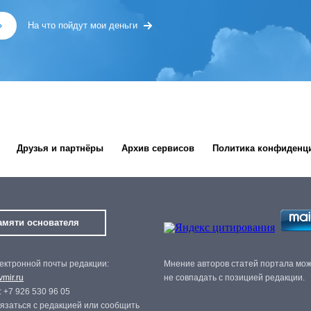
»
На что пойдут мои деньги
Друзья и партнёры
Архив сервисов
Политика конфиденц
амяти основателя
ектронной почты редакции:
Мнение авторов статей портала мо
mir.ru
не совпадать с позицией редакции.
 +7 926 530 96 05
язаться с редакцией или сообщить