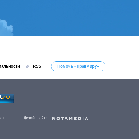
иальности
RSS
Помочь «Правмиру»
жет
Дизайн сайта -