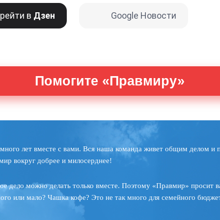
рейти в
Дзен
Google Новости
Помогите «Правмиру»
много лет вместе с вами. Вся наша команда живет общим делом и 
мир вокруг добрее и милосерднее!
ое дело можно делать только вместе. Поэтому «Правмир» просит в
ного или мало? Чашка кофе? Это не так много для семейного бюджет