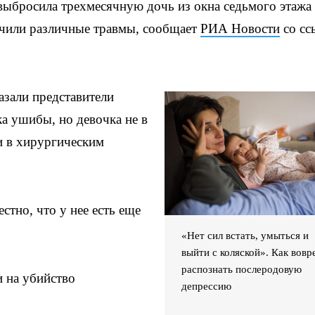
бросила трехмесячную дочь из окна седьмого этажа
учили различные травмы, сообщает
РИА Новости
со сс
азали представители
ка ушибы, но девочка не в
и в хирургическим
тно, что у нее есть еще
«Нет сил встать, умыться и
выйти с коляской». Как вовр
распознать послеродовую
 на убийство
депрессию