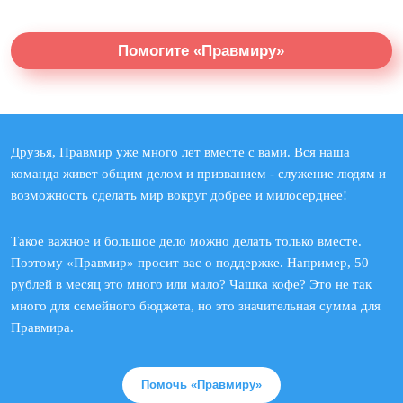
Помогите «Правмиру»
Друзья, Правмир уже много лет вместе с вами. Вся наша
команда живет общим делом и призванием - служение людям и
возможность сделать мир вокруг добрее и милосерднее!
Такое важное и большое дело можно делать только вместе.
Поэтому «Правмир» просит вас о поддержке. Например, 50
рублей в месяц это много или мало? Чашка кофе? Это не так
много для семейного бюджета, но это значительная сумма для
Правмира.
Помочь «Правмиру»