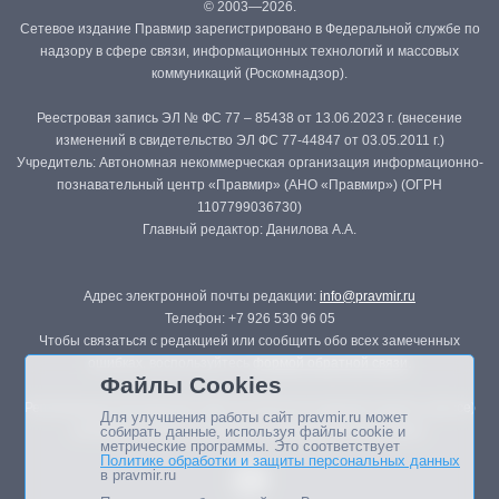
© 2003—2026.
Сетевое издание Правмир зарегистрировано в Федеральной службе по
надзору в сфере связи, информационных технологий и массовых
коммуникаций (Роскомнадзор).
Реестровая запись ЭЛ № ФС 77 – 85438 от 13.06.2023 г. (внесение
изменений в свидетельство ЭЛ ФС 77-44847 от 03.05.2011 г.)
Учредитель: Автономная некоммерческая организация информационно-
познавательный центр «Правмир» (АНО «Правмир») (ОГРН
1107799036730)
Главный редактор: Данилова А.А.
Адрес электронной почты редакции:
info@pravmir.ru
Телефон: +7 926 530 96 05
Чтобы связаться с редакцией или сообщить обо всех замеченных
ошибках, воспользуйтесь
формой обратной связи
.
Файлы Cookies
Републикация материалов сайта в печатных изданиях (книгах, прессе)
Для улучшения работы сайт pravmir.ru может
возможна только с письменного разрешения редакции.
собирать данные, используя файлы cookie и
метрические программы. Это соответствует
Политике обработки и защиты персональных данных
в pravmir.ru