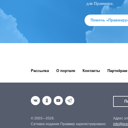
для Правмира.
Помочь «Правмиру
Рассылка
О портале
Контакты
Партнёрам
П
© 2003—2026.
Адрес эл
Сетевое издание Правмир зарегистрировано
info@prav