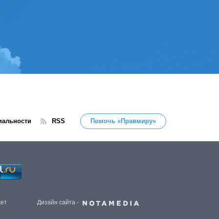
иальности
RSS
Помочь «Правмиру»
жет
Дизайн сайта -