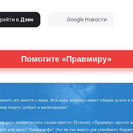
рейти в
Дзен
Google Новости
Помогите «Правмиру»
много лет вместе с вами. Вся наша команда живет общим делом и 
мир вокруг добрее и милосерднее!
ое дело можно делать только вместе. Поэтому «Правмир» просит в
ного или мало? Чашка кофе? Это не так много для семейного бюджет