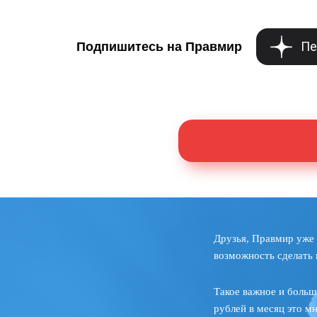
Пе
Подпишитесь на Правмир
Друзья, Правмир уже 
возможность сделать 
Такое важное и больш
рублей в месяц это м