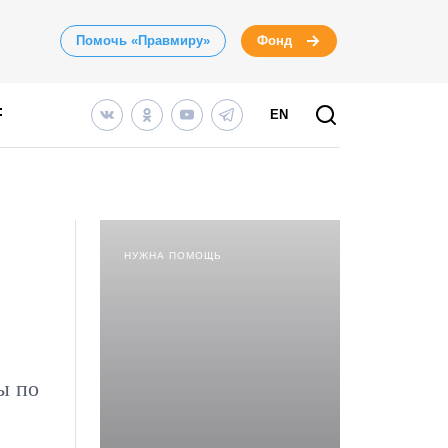
Помочь «Правмиру»
Фонд
EN
НУЖНА ПОМОЩЬ
ы по