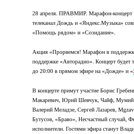
28 апреля. ПРАВМИР. Марафон-концерт в
телеканал Дождь и «Яндекс.Музыка» сов
«Помощь рядом» и «Созидание».
Акция «Прорвемся! Марафон в поддержк
поддержке «Авторадио». Концерт будет т
до 20:00 в прямом эфире на «Дожде» и «
В концерте примут участие Борис Гребе
Макаревич, Юрий Шевчук, Чайф, Мумий 
Валерий Меладзе, Сергей Лазарев, Mgzav
Бутусов, «Браво», Несчастный случай, Ф
исполнители. Гостями эфира станут Вла