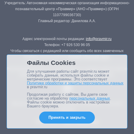
Учредитель: Автономная некоммерческая организация информационно-
познавательный центр «Правмир» (АНО «Правмир») (ОГРН
1107799036730)
Главный редактор: Данилова А.А.
Адрес электронной почты редакции:
info@pravmir.ru
Телефон: +7 926 530 96 05
Чтобы связаться с редакцией или сообщить обо всех замеченных
ошибках, воспользуйтесь
формой обратной связи
.
Файлы Cookies
Републикация материалов сайта в печатных изданиях (книгах, прессе)
Для улучшения работы сайт pravmir.ru может
возможна только с письменного разрешения редакции.
собирать данные, используя файлы cookie и
метрические программы. Это соответствует
Политике обработки и защиты персональных данных
в pravmir.ru
Продолжая работу с сайтом, Вы даете свое
согласие на обработку
персональных данных
.
Файлы cookie можно отключить в настройках
Мнение авторов статей портала может не совпадать с позицией
Вашего браузера.
редакции.
Принять и закрыть
Дизайн сайта -