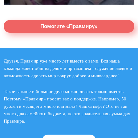
Помогите «Правмиру»
Друзья, Правмир уже много лет вместе с вами. Вся наша
команда живет общим делом и призванием - служение людям и
возможность сделать мир вокруг добрее и милосерднее!
Такое важное и большое дело можно делать только вместе.
Поэтому «Правмир» просит вас о поддержке. Например, 50
рублей в месяц это много или мало? Чашка кофе? Это не так
много для семейного бюджета, но это значительная сумма для
Правмира.