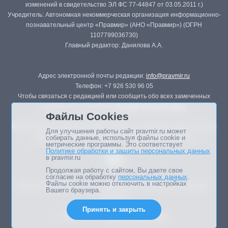
изменений в свидетельство ЭЛ ФС 77-44847 от 03.05.2011 г.)
Учредитель: Автономная некоммерческая организация информационно-
познавательный центр «Правмир» (АНО «Правмир») (ОГРН
1107799036730)
Главный редактор: Данилова А.А.
Адрес электронной почты редакции:
info@pravmir.ru
Телефон: +7 926 530 96 05
Чтобы связаться с редакцией или сообщить обо всех замеченных
ошибках, воспользуйтесь
формой обратной связи
.
Файлы Cookies
Републикация материалов сайта в печатных изданиях (книгах, прессе)
Для улучшения работы сайт pravmir.ru может
возможна только с письменного разрешения редакции.
собирать данные, используя файлы cookie и
метрические программы. Это соответствует
Политике обработки и защиты персональных данных
в pravmir.ru
Продолжая работу с сайтом, Вы даете свое
согласие на обработку
персональных данных
.
Файлы cookie можно отключить в настройках
Мнение авторов статей портала может не совпадать с позицией
Вашего браузера.
редакции.
Принять и закрыть
Дизайн сайта -