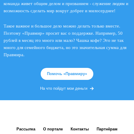
команда живет общим делом и призванием - служение людям и
возможность сделать мир вокруг добрее и милосерднее!
Такое важное и большое дело можно делать только вместе.
Поэтому «Правмир» просит вас о поддержке. Например, 50
рублей в месяц это много или мало? Чашка кофе? Это не так
много для семейного бюджета, но это значительная сумма для
Правмира.
Помочь «Правмиру»
На что пойдут мои деньги
Рассылка
О портале
Контакты
Партнёрам