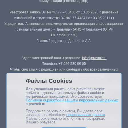
коммуникаций (Роскомнадзор).
Реестровая запись ЭЛ № ФС 77 – 85438 от 13.06.2023 г. (внесение
изменений в свидетельство ЭЛ ФС 77-44847 от 03.05.2011 г.)
Учредитель: Автономная некоммерческая организация информационно-
познавательный центр «Правмир» (АНО «Правмир») (ОГРН
1107799036730)
Главный редактор: Данилова А.А.
Адрес электронной почты редакции:
info@pravmir.ru
Телефон: +7 926 530 96 05
Чтобы связаться с редакцией или сообщить обо всех замеченных
ошибках, воспользуйтесь
формой обратной связи
.
Файлы Cookies
Републикация материалов сайта в печатных изданиях (книгах, прессе)
Для улучшения работы сайт pravmir.ru может
возможна только с письменного разрешения редакции.
собирать данные, используя файлы cookie и
метрические программы. Это соответствует
Политике обработки и защиты персональных данных
в pravmir.ru
Продолжая работу с сайтом, Вы даете свое
согласие на обработку
персональных данных
.
Файлы cookie можно отключить в настройках
Мнение авторов статей портала может не совпадать с позицией
Вашего браузера.
редакции.