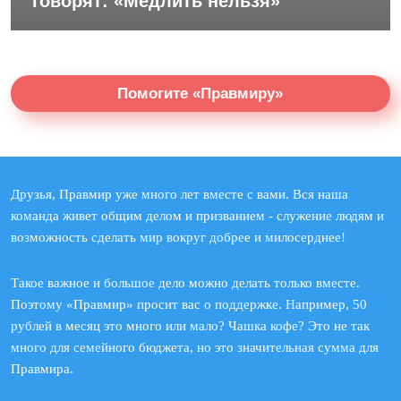
говорят: «Медлить нельзя»
Помогите «Правмиру»
Друзья, Правмир уже много лет вместе с вами. Вся наша
команда живет общим делом и призванием - служение людям и
возможность сделать мир вокруг добрее и милосерднее!
Такое важное и большое дело можно делать только вместе.
Поэтому «Правмир» просит вас о поддержке. Например, 50
рублей в месяц это много или мало? Чашка кофе? Это не так
много для семейного бюджета, но это значительная сумма для
Правмира.