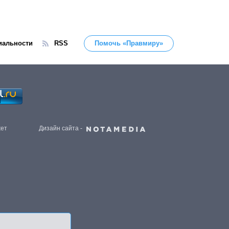
иальности
RSS
Помочь «Правмиру»
жет
Дизайн сайта -