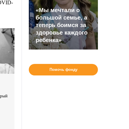
OVID-
«Мы мечтали о
большой семье, а
теперь боимся за
здоровье каждого
ребенка»
Помочь фонду
орый