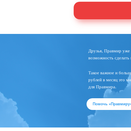
Друзья, Правмир уже 
возможность сделать 
Такое важное и больш
рублей в месяц это м
для Правмира.
Помочь «Правмиру