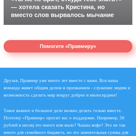
— хотела сказать Кристина, но
вместо слов вырвалось мычание
Помогите «Правмиру»
Друзья, Правмир уже много лет вместе с вами. Вся наша
команда живет общим делом и призванием - служение людям и
возможность сделать мир вокруг добрее и милосерднее!
Такое важное и большое дело можно делать только вместе.
Поэтому «Правмир» просит вас о поддержке. Например, 50
рублей в месяц это много или мало? Чашка кофе? Это не так
много для семейного бюджета, но это значительная сумма для