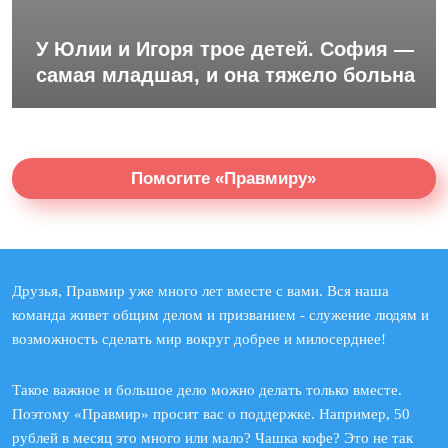
У Юлии и Игоря трое детей. София —
самая младшая, и она тяжело больна
Помогите «Правмиру»
Друзья, Правмир уже много лет вместе с вами. Вся наша
команда живет общим делом и призванием - служение людям и
возможность сделать мир вокруг добрее и милосерднее!
Такое важное и большое дело можно делать только вместе.
Поэтому «Правмир» просит вас о поддержке. Например, 50
рублей в месяц это много или мало? Чашка кофе? Это не так