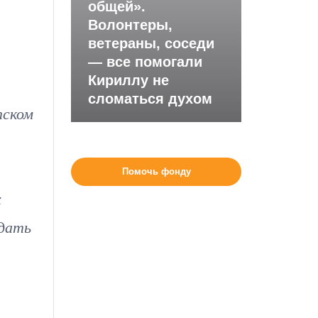
общей».
Волонтеры,
ветераны, соседи
— все помогали
Кириллу не
сломаться духом
тском
Помочь фонду
х
юдать