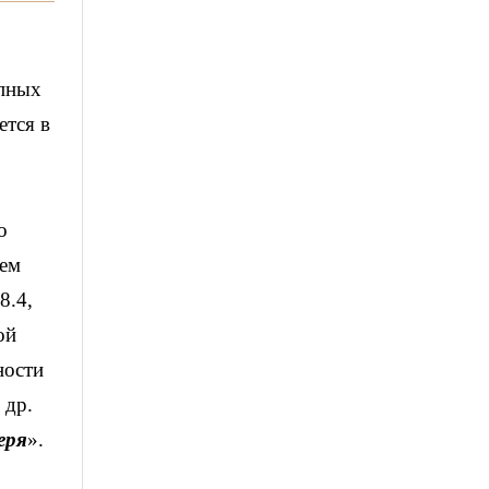
упных
ется в
о
ием
8.4,
ой
ности
 др.
еря
».