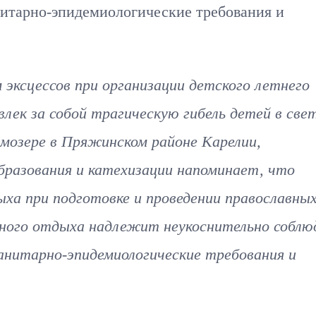
нитарно-эпидемиологические требования и
 эксцессов при организации детского летнего
влек за собой трагическую гибель детей в све
ямозере в Пряжинском районе Карелии,
бразования и катехизации напоминает, что
ха при подготовке и проведении православны
авного отдыха надлежит неукоснительно собл
анитарно-эпидемиологические требования и