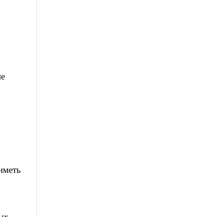
не
иметь
ых