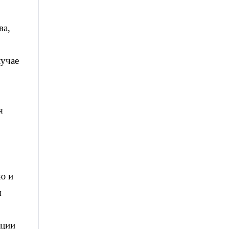
ва,
лучае
я
ю и
ы
ации