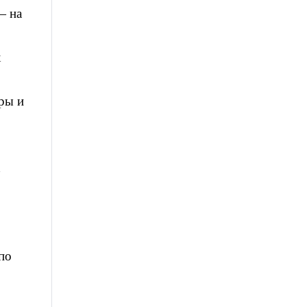
— на
х
ры и
х
по