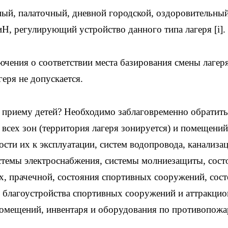
рный, палаточный, дневной городской, оздоровительны
иН, регулирующий устройство данного типа лагеря [i].
ючения о соответствии места базирования смены лагер
еря не допускается.
 приему детей? Необходимо заблаговременно обратить
всех зон (территория лагеря зонируется) и помещений
сти их к эксплуатации, систем водопровода, канализа
стемы электроснабжения, системы молниезащиты, сост
х, прачечной, состояния спортивных сооружений, сос
, благоустройства спортивных сооружений и аттракцио
омещений, инвентаря и оборудования по противопож