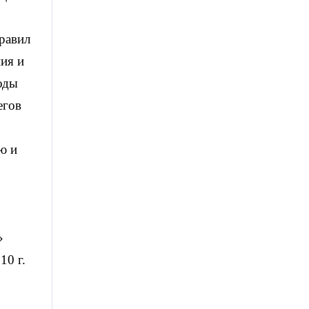
правил
ия и
оды
егов
ю и
»
10 г.