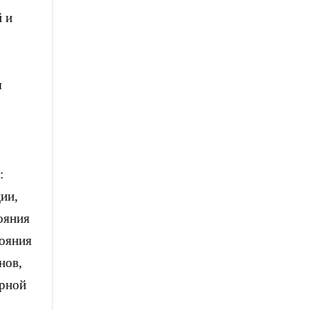
й и
я
:
ции,
ояния
тояния
нов,
арной