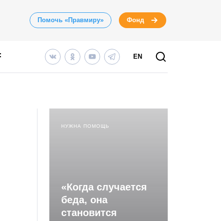
Помочь «Правмиру»
Фонд
EN
НУЖНА ПОМОЩЬ
«Когда случается
беда, она
становится