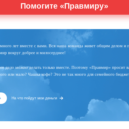
Помогите «Правмиру»
много лет вместе с вами. Вся наша команда живет общим делом и 
мир вокруг добрее и милосерднее!
ое дело можно делать только вместе. Поэтому «Правмир» просит в
ного или мало? Чашка кофе? Это не так много для семейного бюджет
»
На что пойдут мои деньги