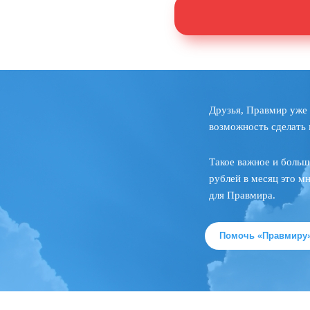
Друзья, Правмир уже 
возможность сделать 
Такое важное и больш
рублей в месяц это м
для Правмира.
Помочь «Правмиру