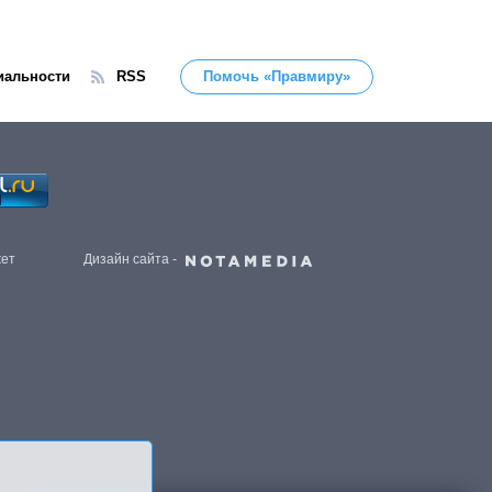
иальности
RSS
Помочь «Правмиру»
жет
Дизайн сайта -