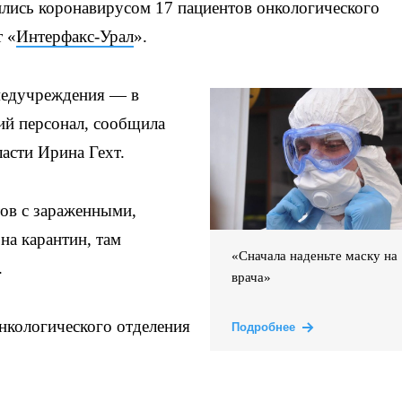
ились коронавирусом 17 пациентов онкологического
т «
Интерфакс-Урал
».
 медучреждения — в
ий персонал, сообщила
асти Ирина Гехт.
ов с зараженными,
на карантин, там
«Сначала наденьте маску на
.
врача»
онкологического отделения
Подробнее