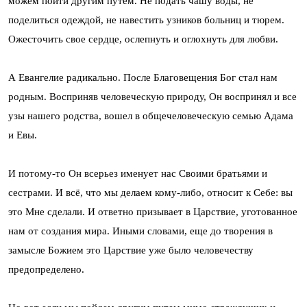
можем пойти другим путем. Не подать чашу воды, не
поделиться одеждой, не навестить узников больниц и тюрем.
Ожесточить свое сердце, ослепнуть и оглохнуть для любви.
А Евангелие радикально. После Благовещения Бог стал нам
родным. Восприняв человеческую природу, Он воспринял и все
узы нашего родства, вошел в общечеловеческую семью Адама
и Евы.
И потому-то Он всерьез именует нас Своими братьями и
сестрами. И всё, что мы делаем кому-либо, относит к Себе: вы
это Мне сделали. И ответно призывает в Царствие, уготованное
нам от создания мира. Иными словами, еще до творения в
замысле Божием это Царствие уже было человечеству
предопределено.