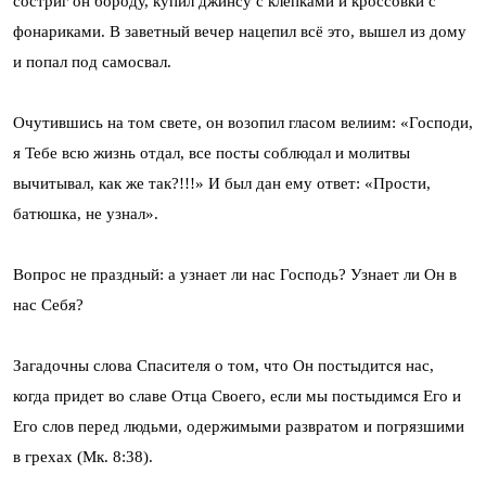
состриг он бороду, купил джинсу с клепками и кроссовки с
фонариками. В заветный вечер нацепил всё это, вышел из дому
и попал под самосвал.
Очутившись на том свете, он возопил гласом велиим: «Господи,
я Тебе всю жизнь отдал, все посты соблюдал и молитвы
вычитывал, как же так?!!!» И был дан ему ответ: «Прости,
батюшка, не узнал».
Вопрос не праздный: а узнает ли нас Господь? Узнает ли Он в
нас Себя?
Загадочны слова Спасителя о том, что Он постыдится нас,
когда придет во славе Отца Своего, если мы постыдимся Его и
Его слов перед людьми, одержимыми развратом и погрязшими
в грехах (Мк. 8:38).