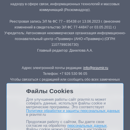
надзору в сфере связи, информационных технологий и массовых
коммуникаций (Роскомнадзор).
Реестровая запись ЭЛ № ФС 77 – 85438 от 13.06.2023 г. (внесение
изменений в свидетельство ЭЛ ФС 77-44847 от 03.05.2011 г.)
Учредитель: Автономная некоммерческая организация информационно-
познавательный центр «Правмир» (АНО «Правмир») (ОГРН
1107799036730)
Главный редактор: Данилова А.А.
Адрес электронной почты редакции:
info@pravmir.ru
Телефон: +7 926 530 96 05
Чтобы связаться с редакцией или сообщить обо всех замеченных
ошибках, воспользуйтесь
формой обратной связи
.
Файлы Cookies
Републикация материалов сайта в печатных изданиях (книгах, прессе)
Для улучшения работы сайт pravmir.ru может
возможна только с письменного разрешения редакции.
собирать данные, используя файлы cookie и
метрические программы. Это соответствует
Политике обработки и защиты персональных данных
в pravmir.ru
Продолжая работу с сайтом, Вы даете свое
согласие на обработку
персональных данных
.
Файлы cookie можно отключить в настройках