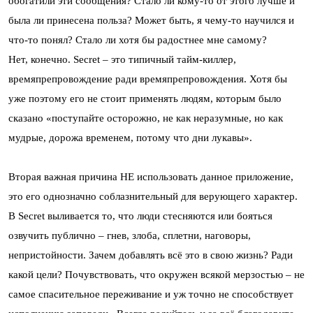
обогатили эти сообщения? Стало ли кому-то от этого лучше и
была ли принесена польза? Может быть, я чему-то научился и
что-то понял? Стало ли хотя бы радостнее мне самому?
Нет, конечно. Secret – это типичный тайм-киллер,
времяпрепровождение ради времяпрепровождения. Хотя бы
уже поэтому его не стоит применять людям, которым было
сказано «поступайте осторожно, не как неразумные, но как
мудрые, дорожа временем, потому что дни лукавы».
Вторая важная причина НЕ использовать данное приложение,
это его однозначно соблазнительный для верующего характер.
В Secret выливается то, что люди стесняются или бояться
озвучить публично – гнев, злоба, сплетни, наговоры,
непристойности. Зачем добавлять всё это в свою жизнь? Ради
какой цели? Почувствовать, что окружен всякой мерзостью – не
самое спасительное переживание и уж точно не способствует