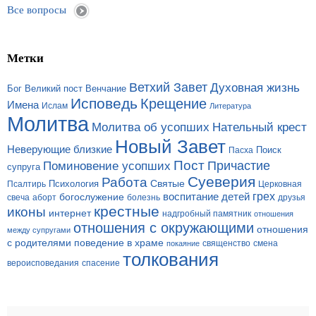
Все вопросы
Метки
Ветхий Завет
Духовная жизнь
Бог
Великий пост
Венчание
Исповедь
Крещение
Имена
Ислам
Литература
Молитва
Молитва об усопших
Нательный крест
Новый Завет
Неверующие близкие
Поиск
Пасха
Пост
Поминовение усопших
Причастие
супруга
Суеверия
Работа
Святые
Психология
Церковная
Псалтирь
грех
богослужение
воспитание детей
свеча
аборт
болезнь
друзья
крестные
иконы
интернет
надгробный памятник
отношения
отношения с окружающими
отношения
между супругами
с родителями
поведение в храме
смена
покаяние
священство
толкования
вероисповедания
спасение