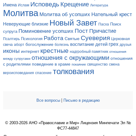
Исповедь
Крещение
Имена
Ислам
Литература
Молитва
Молитва об усопших
Нательный крест
Новый Завет
Неверующие близкие
Поиск
Пасха
Пост
Поминовение усопших
Причастие
супруга
Суеверия
Работа
Святые
Психология
Церковная
Псалтирь
грех
богослужение
воспитание детей
свеча
аборт
болезнь
друзья
крестные
иконы
интернет
надгробный памятник
отношения
отношения с окружающими
отношения
между супругами
с родителями
поведение в храме
смена
покаяние
священство
толкования
вероисповедания
спасение
|
Все вопросы
Письмо в редакцию
© 2003-2026 АНО «Православие и Мир» Лицензия Минпечати Эл №
ФС77-44847