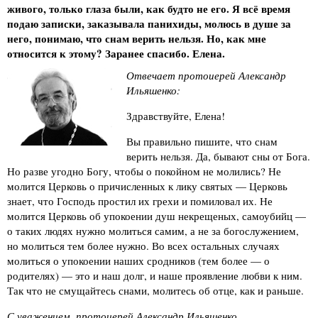
живого, только глаза были, как будто не его. Я всё время
подаю записки, заказывала панихиды, молюсь в душе за
него, понимаю, что снам верить нельзя. Но, как мне
относится к этому? Заранее спасибо. Елена.
Отвечает протоиерей Александр
Ильяшенко:
Здравствуйте, Елена!
Вы правильно пишите, что снам
верить нельзя. Да, бывают сны от Бога.
Но разве угодно Богу, чтобы о покойном не молились? Не
молится Церковь о причисленных к лику святых — Церковь
знает, что Господь простил их грехи и помиловал их. Не
молится Церковь об упокоении душ некрещеных, самоубийц —
о таких людях нужно молиться самим, а не за богослужением,
но молиться тем более нужно. Во всех остальных случаях
молиться о упокоении наших сродников (тем более — о
родителях) — это и наш долг, и наше проявление любви к ним.
Так что не смущайтесь снами, молитесь об отце, как и раньше.
С уважением, протоиерей Александр Ильяшенко.