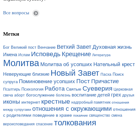
Все вопросы
Метки
Ветхий Завет
Духовная жизнь
Бог
Великий пост
Венчание
Исповедь
Крещение
Имена
Ислам
Литература
Молитва
Молитва об усопших
Нательный крест
Новый Завет
Неверующие близкие
Поиск
Пасха
Пост
Поминовение усопших
Причастие
супруга
Суеверия
Работа
Святые
Психология
Церковная
Псалтирь
грех
богослужение
воспитание детей
свеча
аборт
болезнь
друзья
крестные
иконы
интернет
надгробный памятник
отношения
отношения с окружающими
отношения
между супругами
с родителями
поведение в храме
смена
покаяние
священство
толкования
вероисповедания
спасение