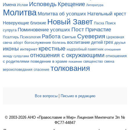
Исповедь
Крещение
Имена
Ислам
Литература
Молитва
Молитва об усопших
Нательный крест
Новый Завет
Неверующие близкие
Поиск
Пасха
Пост
Поминовение усопших
Причастие
супруга
Суеверия
Работа
Святые
Психология
Церковная
Псалтирь
грех
богослужение
воспитание детей
свеча
аборт
болезнь
друзья
крестные
иконы
интернет
надгробный памятник
отношения
отношения с окружающими
отношения
между супругами
с родителями
поведение в храме
смена
покаяние
священство
толкования
вероисповедания
спасение
|
Все вопросы
Письмо в редакцию
© 2003-2026 АНО «Православие и Мир» Лицензия Минпечати Эл №
ФС77-44847