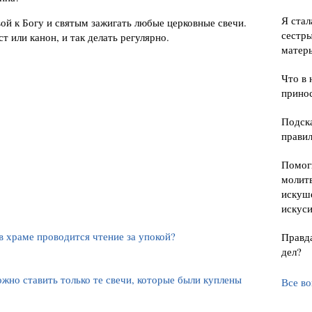
Я стал
ой к Богу и святым зажигать любые церковные свечи.
сестры
т или канон, и так делать регулярно.
матер
Что в 
принос
Подска
прави
Помоги
молитв
искуше
искуси
 в храме проводится чтение за упокой?
Правда
дел?
ожно ставить только те свечи, которые были куплены
Все в