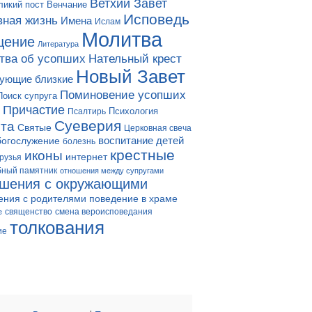
Ветхий Завет
ликий пост
Венчание
Исповедь
вная жизнь
Имена
Ислам
Молитва
щение
Литература
тва об усопших
Нательный крест
Новый Завет
ующие близкие
Поминовение усопших
Поиск супруга
Причастие
Психология
Псалтирь
Суеверия
та
Святые
Церковная свеча
богослужение
воспитание детей
болезнь
крестные
иконы
интернет
рузья
бный памятник
отношения между супругами
ошения с окружающими
ения с родителями
поведение в храме
смена вероисповедания
е
священство
толкования
ие