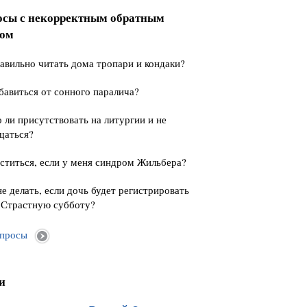
осы с некорректным обратным
сом
авильно читать дома тропари и кондаки?
бавиться от сонного паралича?
ли присутствовать на литургии и не
щаться?
ститься, если у меня синдром Жильбера?
е делать, если дочь будет регистрировать
 Страстную субботу?
опросы
и