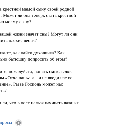
а крестной мамой сыну своей родной
. Может ли она теперь стать крестной
ью моему сыну?
нашей жизни значат сны? Могут ли они
ить плохие вести?
жите, как найти духовника? Как
льно батюшку попросить об этом?
те, пожалуйста, понять смысл слов
ы «Отче наш»: «…и не введи нас во
ние». Разве Господь может нас
ть?
 ли, что в пост нельзя начинать важных
опросы