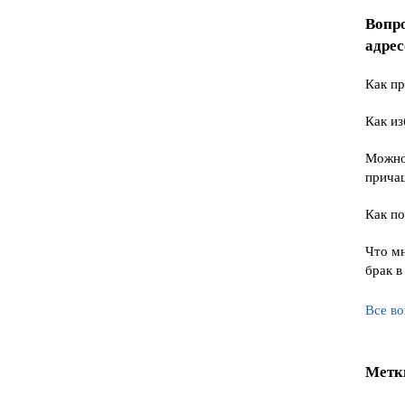
Вопр
адре
Как пр
Как из
Можно 
прича
Как по
Что мн
брак в
Все в
Метк