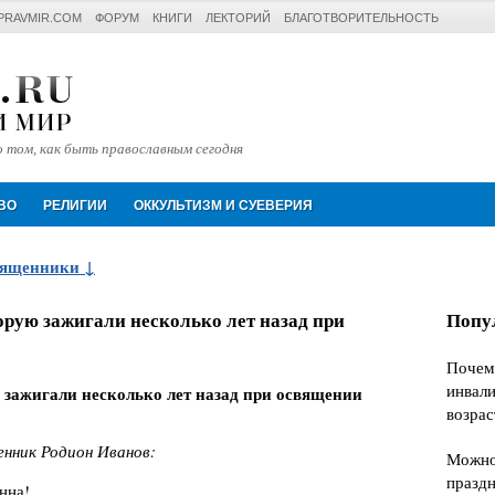
PRAVMIR.COM
ФОРУМ
КНИГИ
ЛЕКТОРИЙ
БЛАГОТВОРИТЕЛЬНОСТЬ
 том, как быть православным сегодня
Искать
ВО
РЕЛИГИИ
ОККУЛЬТИЗМ И СУЕВЕРИЯ
вященники
орую зажигали несколько лет назад при
Попу
Почем
инвали
 зажигали несколько лет назад при освящении
возрас
нник Родион Иванов:
Можно 
празд
нна!