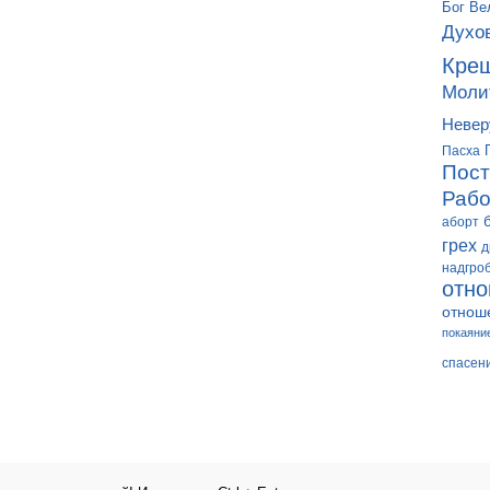
Бог
Ве
Духо
Кре
Моли
Невер
Пасха
Пост
Рабо
аборт
грех
д
надгро
отн
отнош
покаяни
спасен