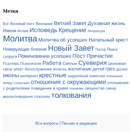
Метки
Ветхий Завет
Духовная жизнь
Бог
Великий пост
Венчание
Исповедь
Крещение
Имена
Ислам
Литература
Молитва
Молитва об усопших
Нательный крест
Новый Завет
Неверующие близкие
Поиск
Пасха
Пост
Поминовение усопших
Причастие
супруга
Суеверия
Работа
Святые
Психология
Церковная
Псалтирь
грех
богослужение
воспитание детей
свеча
аборт
болезнь
друзья
крестные
иконы
интернет
надгробный памятник
отношения
отношения с окружающими
отношения
между супругами
с родителями
поведение в храме
смена
покаяние
священство
толкования
вероисповедания
спасение
|
Все вопросы
Письмо в редакцию